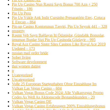
Pin Up Casino Nun Rəsmi Saytı Bonus 700 Azn + 250
Frispin – 186
Pin Up Peru
Pin Up Yükle Apk Indir Cursinho Preparatório Etec, Cotuca
E Etecap – 864
Pin-up Casino Kontorunun Təsviri, Pin Up Seyrək 441 – 328
property
Rəsmi Veb Saytı Bağlayın️ Iti Ödənişlər, Gündəlik Bonuslar,
ümumən Bunlar Sizi Pin Up Casinoda Gözləyir – 995
Royal Ace Casino Sister Sites Casinos Like Royal Ace 2019
Updated – 173
russian mail order bride
Sober living
Software development
thai women dating
tr
Ucategorized
Uncategorized
Volle 25 European Startguthaben Ohne Einzahlung Im
Vulkan Las Vegas Casino – 604
Vulkan Vegas Bonus Code 2024: Alle Vulkanvegas Promo
Codes As Well As Aktionscode Bestandskunden – 20
Vulkan Vegas Casino DE
Vulkan Vegas Casino Erfahrungen 200% Einzahlungsbonus