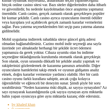
kumar oynamak istiyorsanız, aralarından seçim yapabileceğiniz
birçok online casino sitesi var. Bazı siteler diğerlerinden daha itibarlı
ve güvenilirdir, bu nedenle kaydolmadan önce araştırma yapmanız
önemlidir. Canlı casino, gerçek zamanlı olarak gerçekleşen popüler
bir kumar şeklidir. Canlı casino ayrıca oyuncuların önemli ödüller
veya kayıplara yol açabilecek gerçek zamanlı kararlar vermelerini
sağlar. Para yatırma seçeneklerinden biri seçip para yatırma alanına
gidilmelidir.
Mobil uygulama indirerek rahatlıkla siteye güncel giriş adresi
olmadan bağlanabilirsiniz. Cazino mobil indir seçeneği ana sayfa
üzerinde yer almaktadır herhangi bir şekilde ücret ödemesi
yapmanıza da gerek yoktur. Cihaza uyumlu olan bu indirme
seçeneğine tıkladığınızda kurulumda otomatik olarak gerçekleşir.
Son olarak, oyun sırasında dikkatli bir şekilde analiz yapmak ve
rakiplerinizi gözlemlemek de kazanma şansınızı artırabilir. Diğer
oyuncuların hamlelerini takip etmek ve oyunun gidişatını analiz
etmek, doğru kararlar vermenize yardımcı olabilir. Her bir canlı
casino oyunu farklı kurallara sahiptir, ancak çoğu kolayca
öğrenilebilir ve eğlenceli bir deneyim sunar. Şimdi şöyle bir soru
sorabilirsiniz “Neden kazanma riski düşük, az sayıya oynayalım? Az
sayı oynayarak kazandığınızda çok sayıya oynayan aynı miktarda
bahis yapan oyuncuya göre aynı miktarda kazanç elde edersiniz.
by khaled khan
0 comments