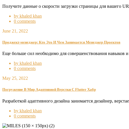
Получите данные о скорости загрузки страницы для вашего UR
by khaled khan
0 comments
June 21, 2022
Проджект-менеджер: Кто Это И Чем Занимается Менеджер Проектов
Еще больше сил необходимо для совершенствования навыков и
by khaled khan
0 comments
May 25, 2022
Погружение В Мир Адаптивной Верстки С Flutter Хабр
Разработкой адаптивного дизайна занимается дизайнер, верста
by khaled khan
0 comments