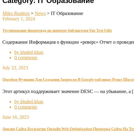
Category:
IT Образование
Miles Realtors
>
News
>
IT Образование
February 1, 2024
Тестирование фронтенда на примере библиотеки Vue Test Utils
Содержание Информация о функции «реверс» Отчет о проведе
by khaled khan
0 comments
July 22, 2023
Question Функция Для Создания Запросов В Google-таблицах Ренат Шага
Этот артикул поддерживает значение DESC — на убывание, а 
by khaled khan
0 comments
June 16, 2023
Анализ Сайта Бесплатно Онлайн Web Optimization Проверка Сайта На Т