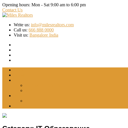
Opening hours:
Mon - Sat 9:00 am to 6:00 pm
Contact Us
Write us:
info@milesrealtors.com
Call us:
666 888 0000
Visit us:
Bangalore India
Home
About Us
Projects
INDRADHANUSH
WYTFIELD-2
Blog
Forex Trading
Contact