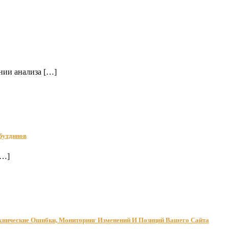
нии анализа […]
бутдинов
[…]
ехнические Ошибки, Мониторинг Изменений И Позиций Вашего Сайта