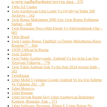
มาตรฐานผลิตภัณฑ์อุตสาหกรรม สมอ – 970
1Win AZ Casino
1win Azerbaycan Giriş Login Və Qeydiyyat Yukle 569
Archives – 162
1win Bonus Maksimum 2000 Azn 1win Bonus Kullanma
Şərtləri – 608
1win Bonusları Necə Əldə Etmək Və Aktivləşdirmək Olar –
665
1Win Brasil
1win Casino Bonus Təklifləri və Ödəniş Metodlarına Baxış
Roulette77 – 844
1WIN Official In Russia
1win Turkiye
1win Yukle Azərbaycanda ️ Android Və Ios üçün Lap Son
Versiyanı Yükləyin – 778
1win Yüklə Android Apk Və Ios App 2024 əvəzsiz Indir –
202
1winRussia
1xbet Mobil Uygulama Google Android Ve Ios Için İndirme
Ve Yükleme 202 – 39
1xbet Morocco
1xbet Russian
1xbet Seyrək Rəsmi Sayt 1xbet Azərbaycan Bukmeker
Kontoru, Bonuslar, Apk – 371
1xbet Software: Recursos, Bônus E Como Baixar No