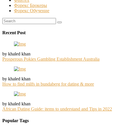
Финтех
Форекс Брокеры
Форекс Обучение
Recent Post
by khaled khan
Prosperous Pokies Gambling Establishment Australia
by khaled khan
How to find milfs in bundaberg for dating & more
by khaled khan
African Dating Guide: items to understand and Tips in 2022
Popular Tags