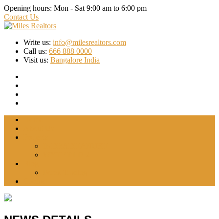
Opening hours:
Mon - Sat 9:00 am to 6:00 pm
Contact Us
Write us:
info@milesrealtors.com
Call us:
666 888 0000
Visit us:
Bangalore India
Home
About Us
Projects
INDRADHANUSH
WYTFIELD-2
Blog
Forex Trading
Contact