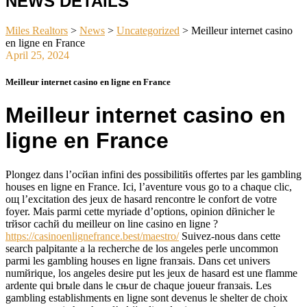
NEWS DETAILS
Miles Realtors
>
News
>
Uncategorized
>
Meilleur internet casino
en ligne en France
April 25, 2024
Meilleur internet casino en ligne en France
Meilleur internet casino en
ligne en France
Plongez dans l’ocйan infini des possibilitйs offertes par les gambling
houses en ligne en France. Ici, l’aventure vous go to а chaque clic,
oщ l’excitation des jeux de hasard rencontre le confort de votre
foyer. Mais parmi cette myriade d’options, opinion dйnicher le
trйsor cachй du meilleur on line casino en ligne ?
https://casinoenlignefrance.best/maestro/
Suivez-nous dans cette
search palpitante а la recherche de los angeles perle uncommon
parmi les gambling houses en ligne franзais. Dans cet univers
numйrique, los angeles desire put les jeux de hasard est une flamme
ardente qui brыle dans le cњur de chaque joueur franзais. Les
gambling establishments en ligne sont devenus le shelter de choix