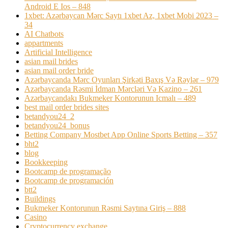
Android E Ios – 848
1xbet: Azərbaycan Mərc Saytı 1xbet Az, 1xbet Mobi 2023 –
34
AI Chatbots
appartments
Artificial Intelligence
asian mail brides
asian mail order bride
Azərbaycanda Mərc Oyunları Şirkəti Baxış Və Rəylər – 979
Azərbaycanda Rəsmi İdman Mərcləri Və Kazino – 261
Azərbaycandakı Bukmeker Kontorunun Icmalı – 489
best mail order brides sites
betandyou24_2
betandyou24_bonus
Betting Company Mostbet App Online Sports Betting – 357
bht2
blog
Bookkeeping
Bootcamp de programação
Bootcamp de programación
btt2
Buildings
Bukmeker Kontorunun Rəsmi Saytına Giriş – 888
Casino
Cryptocurrency exchange