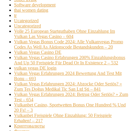
Software development
thai women dating
tr
Ucategorized
Uncategorized
Volle 25 European Startguthaben Ohne Einzahlung Im
Vulkan Las Vegas Casino – 604
Vulkan Vegas Bonus Code 2024: Alle Vulkanvegas Promo
Codes As Well As Aktionscode Bestandskunden – 20
Vulkan Vegas Casino DE
Vulkan Vegas Casino Erfahrungen 200% Einzahlungsbonus
And Up 50 Freispiele Für Dead Or In Existence 2 – 532
vulkan vegas DE login
Vulkan Vegas Erfahrungen 2024 Bewertung And Test Mit
Bonu – 693
Vulkan Vegas Erfahrungen 2024: Abzocke Oder Seriös? »
Zum Tes Doğuş Medikal Tic San Ltd Şti – 841
Vulkan Vegas Erfahrungen 2024: Betrug Oder Seriös? » Zum
Test – 654
Vulkanbet Casino, Sportwetten Bonus One Hundred % Und
20 Fs! – 3
Vulkanbet Freispiele Ohne Einzahlung: 50 Freispiele
Erhalten! – 217
Криптовалюты