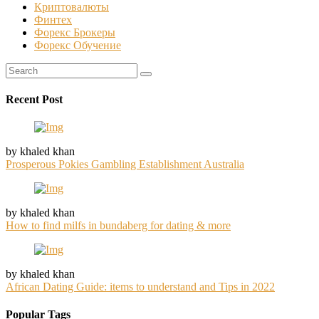
Криптовалюты
Финтех
Форекс Брокеры
Форекс Обучение
Recent Post
by khaled khan
Prosperous Pokies Gambling Establishment Australia
by khaled khan
How to find milfs in bundaberg for dating & more
by khaled khan
African Dating Guide: items to understand and Tips in 2022
Popular Tags