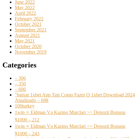
June 2022
May 2022
April 2022
February 2022
October 2021
September 2021
August 2021
May 2021
October 2020
November 2019
Categories
– 306
– 350
– 606
"baixar 1xbet App Tais Como Fazer O 1xbet Download 2024
Atualizado – 698
100turkey
1win ⭐ Ei̇dman Və Kazino Mərcləri >> Depozit Bonusu
$1000 – 212
1win ⭐ Ei̇dman Və Kazino Mərcləri >> Depozit Bonusu
$1000 – 243