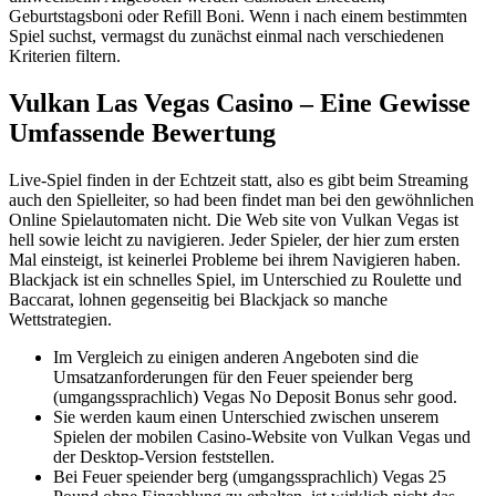
Geburtstagsboni oder Refill Boni. Wenn i nach einem bestimmten
Spiel suchst, vermagst du zunächst einmal nach verschiedenen
Kriterien filtern.
Vulkan Las Vegas Casino – Eine Gewisse
Umfassende Bewertung
Live-Spiel finden in der Echtzeit statt, also es gibt beim Streaming
auch den Spielleiter, so had been findet man bei den gewöhnlichen
Online Spielautomaten nicht. Die Web site von Vulkan Vegas ist
hell sowie leicht zu navigieren. Jeder Spieler, der hier zum ersten
Mal einsteigt, ist keinerlei Probleme bei ihrem Navigieren haben.
Blackjack ist ein schnelles Spiel, im Unterschied zu Roulette und
Baccarat, lohnen gegenseitig bei Blackjack so manche
Wettstrategien.
Im Vergleich zu einigen anderen Angeboten sind die
Umsatzanforderungen für den Feuer speiender berg
(umgangssprachlich) Vegas No Deposit Bonus sehr good.
Sie werden kaum einen Unterschied zwischen unserem
Spielen der mobilen Casino-Website von Vulkan Vegas und
der Desktop-Version feststellen.
Bei Feuer speiender berg (umgangssprachlich) Vegas 25