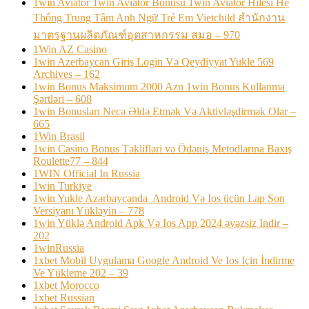
1win Aviator 1win Aviator Bonusu 1win Aviator Hilesi Hệ
Thống Trung Tâm Anh Ngữ Trẻ Em Vietchild สำนักงาน
มาตรฐานผลิตภัณฑ์อุตสาหกรรม สมอ – 970
1Win AZ Casino
1win Azerbaycan Giriş Login Və Qeydiyyat Yukle 569
Archives – 162
1win Bonus Maksimum 2000 Azn 1win Bonus Kullanma
Şərtləri – 608
1win Bonusları Necə Əldə Etmək Və Aktivləşdirmək Olar –
665
1Win Brasil
1win Casino Bonus Təklifləri və Ödəniş Metodlarına Baxış
Roulette77 – 844
1WIN Official In Russia
1win Turkiye
1win Yukle Azərbaycanda ️ Android Və Ios üçün Lap Son
Versiyanı Yükləyin – 778
1win Yüklə Android Apk Və Ios App 2024 əvəzsiz Indir –
202
1winRussia
1xbet Mobil Uygulama Google Android Ve Ios Için İndirme
Ve Yükleme 202 – 39
1xbet Morocco
1xbet Russian