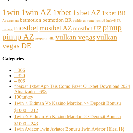
1win
1win AZ
1xbet
1xbet AZ
1xbet BR
betmotion
betmotion BR
Appartment
buildings
home
lucky8
lucky8 FR
pinup
mostbet
mostbet AZ
mostbet UZ
Luxury
pinup AZ
vulkan vegas
vulkan
property
villa
vegas DE
Categories
– 306
– 350
– 606
"baixar 1xbet App Tais Como Fazer O 1xbet Download 2024
Atualizado – 698
100turkey
1win ⭐ Ei̇dman Və Kazino Mərcləri >> Depozit Bonusu
$1000 – 212
1win ⭐ Ei̇dman Və Kazino Mərcləri >> Depozit Bonusu
$1000 – 243
1win Aviator 1win Aviator Bonusu 1win Aviator Hilesi Hệ