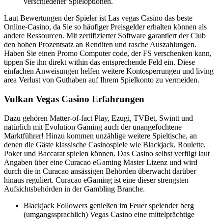
verschiedener Spieloptionen.
Laut Bewertungen der Spieler ist Las vegas Casino das beste
Online-Casino, da Sie so häufiger Preisgelder erhalten können als
andere Ressourcen. Mit zertifizierter Software garantiert der Club
den hohen Prozentsatz an Renditen und rasche Auszahlungen.
Haben Sie einen Promo Computer code, der FS verschenken kann,
tippen Sie ihn direkt within das entsprechende Feld ein. Diese
einfachen Anweisungen helfen weitere Kontosperrungen und living
area Verlust von Guthaben auf Ihrem Spielkonto zu vermeiden.
Vulkan Vegas Casino Erfahrungen
Dazu gehören Matter-of-fact Play, Ezugi, TVBet, Swintt und
natürlich mit Evolution Gaming auch der unangefochtene
Marktführer! Hinzu kommen unzählige weitere Spieltische, an
denen die Gäste klassische Casinospiele wie Blackjack, Roulette,
Poker und Baccarat spielen können. Das Casino selbst verfügt laut
Angaben über eine Curacao eGaming Master Lizenz und wird
durch die in Curacao ansässigen Behörden überwacht darüber
hinaus reguliert. Curacao eGaming ist eine dieser strengsten
Aufsichtsbehörden in der Gambling Branche.
Blackjack Followers genießen im Feuer speiender berg
(umgangssprachlich) Vegas Casino eine mittelprächtige