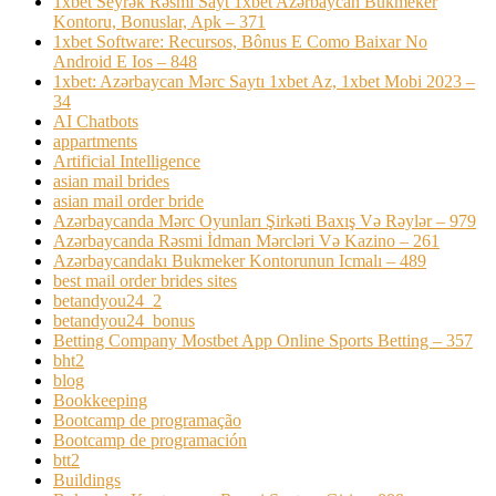
1xbet Seyrək Rəsmi Sayt 1xbet Azərbaycan Bukmeker
Kontoru, Bonuslar, Apk – 371
1xbet Software: Recursos, Bônus E Como Baixar No
Android E Ios – 848
1xbet: Azərbaycan Mərc Saytı 1xbet Az, 1xbet Mobi 2023 –
34
AI Chatbots
appartments
Artificial Intelligence
asian mail brides
asian mail order bride
Azərbaycanda Mərc Oyunları Şirkəti Baxış Və Rəylər – 979
Azərbaycanda Rəsmi İdman Mərcləri Və Kazino – 261
Azərbaycandakı Bukmeker Kontorunun Icmalı – 489
best mail order brides sites
betandyou24_2
betandyou24_bonus
Betting Company Mostbet App Online Sports Betting – 357
bht2
blog
Bookkeeping
Bootcamp de programação
Bootcamp de programación
btt2
Buildings