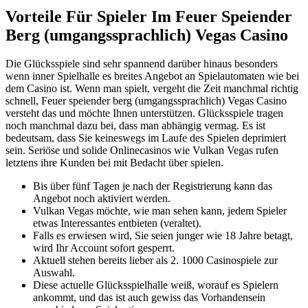
Vorteile Für Spieler Im Feuer Speiender
Berg (umgangssprachlich) Vegas Casino
Die Glücksspiele sind sehr spannend darüber hinaus besonders
wenn inner Spielhalle es breites Angebot an Spielautomaten wie bei
dem Casino ist. Wenn man spielt, vergeht die Zeit manchmal richtig
schnell, Feuer speiender berg (umgangssprachlich) Vegas Casino
versteht das und möchte Ihnen unterstützen. Glücksspiele tragen
noch manchmal dazu bei, dass man abhängig vermag. Es ist
bedeutsam, dass Sie keineswegs im Laufe des Spielen deprimiert
sein. Seriöse und solide Onlinecasinos wie Vulkan Vegas rufen
letztens ihre Kunden bei mit Bedacht über spielen.
Bis über fünf Tagen je nach der Registrierung kann das
Angebot noch aktiviert werden.
Vulkan Vegas möchte, wie man sehen kann, jedem Spieler
etwas Interessantes entbieten (veraltet).
Falls es erwiesen wird, Sie seien junger wie 18 Jahre betagt,
wird Ihr Account sofort gesperrt.
Aktuell stehen bereits lieber als 2. 1000 Casinospiele zur
Auswahl.
Diese actuelle Glücksspielhalle weiß, worauf es Spielern
ankommt, und das ist auch gewiss das Vorhandensein