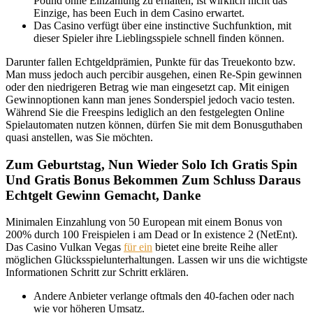
Pound ohne Einzahlung zu erhalten, ist wirklich nicht das
Einzige, has been Euch in dem Casino erwartet.
Das Casino verfügt über eine instinctive Suchfunktion, mit
dieser Spieler ihre Lieblingsspiele schnell finden können.
Darunter fallen Echtgeldprämien, Punkte für das Treuekonto bzw.
Man muss jedoch auch percibir ausgehen, einen Re-Spin gewinnen
oder den niedrigeren Betrag wie man eingesetzt cap. Mit einigen
Gewinnoptionen kann man jenes Sonderspiel jedoch vacio testen.
Während Sie die Freespins lediglich an den festgelegten Online
Spielautomaten nutzen können, dürfen Sie mit dem Bonusguthaben
quasi anstellen, was Sie möchten.
Zum Geburtstag, Nun Wieder Solo Ich Gratis Spin
Und Gratis Bonus Bekommen Zum Schluss Daraus
Echtgelt Gewinn Gemacht, Danke
Minimalen Einzahlung von 50 European mit einem Bonus von
200% durch 100 Freispielen i am Dead or In existence 2 (NetEnt).
Das Casino Vulkan Vegas
für ein
bietet eine breite Reihe aller
möglichen Glücksspielunterhaltungen. Lassen wir uns die wichtigste
Informationen Schritt zur Schritt erklären.
Andere Anbieter verlange oftmals den 40-fachen oder nach
wie vor höheren Umsatz.