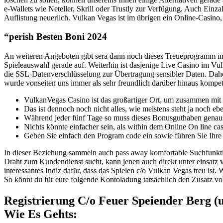
e-Wallets wie Neteller, Skrill oder Trustly zur Verfügung. Auch Einz
Auflistung neuerlich. Vulkan Vegas ist im übrigen ein Online-Casino,
“perish Besten Boni 2024
An weiteren Angeboten gibt sera dann noch dieses Treueprogramm im
Spieleauswahl gerade auf. Weiterhin ist dasjenige Live Casino im Vul
die SSL-Datenverschlüsselung zur Übertragung sensibler Daten. Dahe
wurde vonseiten uns immer als sehr freundlich darüber hinaus kompete
VulkanVegas Casino ist das großartiger Ort, um zusammen mit
Das ist dennoch noch nicht alles, wie meistens steht ja noch e
Während jeder fünf Tage so muss dieses Bonusguthaben genaus
Nichts könnte einfacher sein, als within dem Online On line c
Geben Sie einfach den Program code ein sowie führen Sie Ihr
In dieser Beziehung sammeln auch pass away komfortable Suchfunktion
Draht zum Kundendienst sucht, kann jenen auch direkt unter einsatz 
interessantes Indiz dafür, dass das Spielen c/o Vulkan Vegas treu ist.
So könnt du für eure folgende Kontoladung tatsächlich den Zusatz von
Registrierung C/o Feuer Speiender Berg 
Wie Es Gehts: