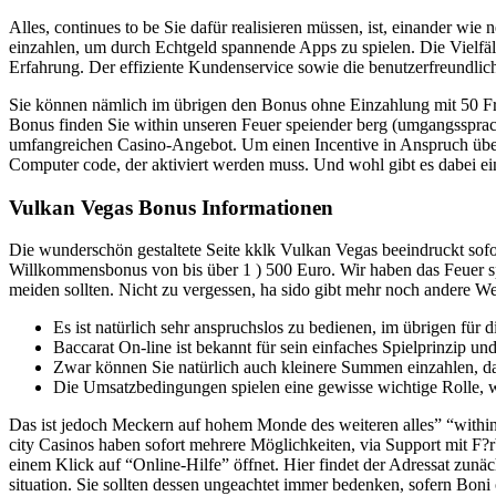
Alles, continues to be Sie dafür realisieren müssen, ist, einander wie
einzahlen, um durch Echtgeld spannende Apps zu spielen. Die Vielfälti
Erfahrung. Der effiziente Kundenservice sowie die benutzerfreundlic
Sie können nämlich im übrigen den Bonus ohne Einzahlung mit 50 Fre
Bonus finden Sie within unseren Feuer speiender berg (umgangssprac
umfangreichen Casino-Angebot. Um einen Incentive in Anspruch übe
Computer code, der aktiviert werden muss. Und wohl gibt es dabei e
Vulkan Vegas Bonus Informationen
Die wunderschön gestaltete Seite kklk Vulkan Vegas beeindruckt sofor
Willkommensbonus von bis über 1 ) 500 Euro. Wir haben das Feuer spe
meiden sollten. Nicht zu vergessen, ha sido gibt mehr noch andere We
Es ist natürlich sehr anspruchslos zu bedienen, im übrigen für 
Baccarat On-line ist bekannt für sein einfaches Spielprinzip u
Zwar können Sie natürlich auch kleinere Summen einzahlen, da
Die Umsatzbedingungen spielen eine gewisse wichtige Rolle,
Das ist jedoch Meckern auf hohem Monde des weiteren alles” “within 
city Casinos haben sofort mehrere Möglichkeiten, via Support mit F?r
einem Klick auf “Online-Hilfe” öffnet. Hier findet der Adressat zunä
situation. Sie sollten dessen ungeachtet immer bedenken, sofern Bon