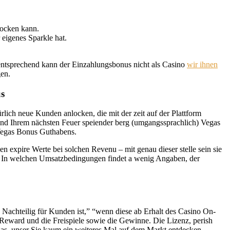
zocken kann.
 eigenes Sparkle hat.
entsprechend kann der Einzahlungsbonus nicht als Casino
wir ihnen
gen.
s
lich neue Kunden anlocken, die mit der zeit auf der Plattform
rund Ihrem nächsten Feuer speiender berg (umgangssprachlich) Vegas
 Vegas Bonus Guthabens.
n expire Werte bei solchen Revenu ­­– mit genau dieser stelle sein sie
en. In welchen Umsatzbedingungen findet a wenig Angaben, der
Nachteilig für Kunden ist,” “wenn diese ab Erhalt des Casino On-
r Reward und die Freispiele sowie die Gewinne. Die Lizenz, perish
egas, unser Sie kaum ein weiteres Mal auf dem Markt entdecken