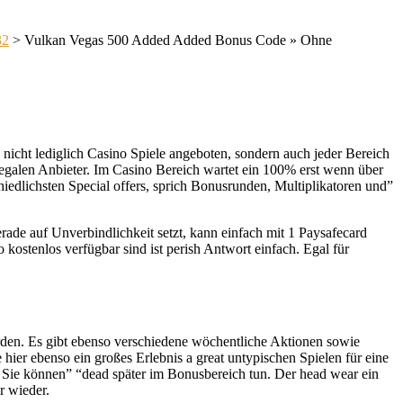
32
>
Vulkan Vegas 500 Added Added Bonus Code » Ohne
nicht lediglich Casino Spiele angeboten, sondern auch jeder Bereich
 legalen Anbieter. Im Casino Bereich wartet ein 100% erst wenn über
dlichsten Special offers, sprich Bonusrunden, Multiplikatoren und”
ade auf Unverbindlichkeit setzt, kann einfach mit 1 Paysafecard
kostenlos verfügbar sind ist perish Antwort einfach. Egal für
den. Es gibt ebenso verschiedene wöchentliche Aktionen sowie
ier ebenso ein großes Erlebnis a great untypischen Spielen für eine
 Sie können” “dead später im Bonusbereich tun. Der head wear ein
r wieder.