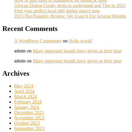
How to find milfs in bundaberg for dating & more
African Dating Guide: items to understand and Tips in 2022
Find your perfect local milf dating source now
2023 PlayNaughty Review: We Used It For Several Months
Recent Comments
A WordPress Commenter
on
Hello world!
admin
on
Many important brands have given us their trust
admin
on
Many important brands have given us their trust
Archives
May 2024
April 2024
March 2024
February 2024
January 2024
December 2023
November 2023
October 2023
September 2023