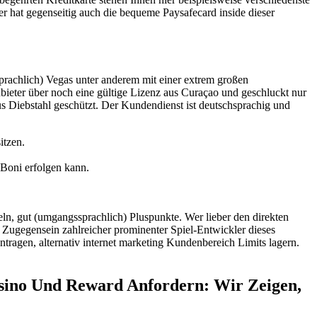
er hat gegenseitig auch die bequeme Paysafecard inside dieser
rachlich) Vegas unter anderem mit einer extrem großen
nbieter über noch eine gültige Lizenz aus Curaçao und geschluckt nur
 Diebstahl geschützt. Der Kundendienst ist deutschsprachig und
itzen.
Boni erfolgen kann.
ln, gut (umgangssprachlich) Pluspunkte. Wer lieber den direkten
s Zugegensein zahlreicher prominenter Spiel-Entwickler dieses
antragen, alternativ internet marketing Kundenbereich Limits lagern.
asino Und Reward Anfordern: Wir Zeigen,