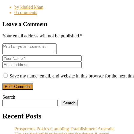
by khaled khan
0 comments
Leave a Comment
Your email address will not be published.
*
Save my name, email, and website in this browser for the next ti
Post Comment
Search
Search
Recent Posts
Prosperous Pokies Gambling Establishment Australia