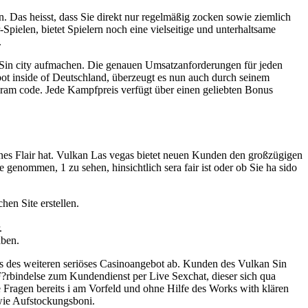
en. Das heisst, dass Sie direkt nur regelmäßig zocken sowie ziemlich
Spielen, bietet Spielern noch eine vielseitige und unterhaltsame
.
 Sin city aufmachen. Die genauen Umsatzanforderungen für jeden
t inside of Deutschland, überzeugt es nun auch durch seinem
am code. Jede Kampfpreis verfügt über einen geliebten Bonus
genes Flair hat. Vulkan Las vegas bietet neuen Kunden den großzügigen
nommen, 1 zu sehen, hinsichtlich sera fair ist oder ob Sie ha sido
hen Site erstellen.
.
aben.
es des weiteren seriöses Casinoangebot ab. Kunden des Vulkan Sin
 F?rbindelse zum Kundendienst per Live Sexchat, dieser sich qua
e Fragen bereits i am Vorfeld und ohne Hilfe des Works with klären
 wie Aufstockungsboni.