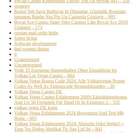
Pin-up Casino Kontorunun Təsviri, Pin Up Seyrək 441 – 328
property
Rəsmi Veb Saytı Bağlayın️ Iti Ödənişlər, Gündəlik Bonuslar,
ümumən Bunlar Sizi Pin Up Casinoda Gözləyir – 995
Royal Ace Casino Sister Sites Casinos Like Royal Ace 2019
Updated – 173
russian mail order bride
Sober living
Software development
thai women dating
tr
Ucategorized
Uncategorized
Volle 25 European Startguthaben Ohne Einzahlung Im
Vulkan Las Vegas Casino – 604
Vulkan Vegas Bonus Code 2024: Alle Vulkanvegas Promo
Codes As Well As Aktionscode Bestandskunden – 20
Vulkan Vegas Casino DE
Vulkan Vegas Casino Erfahrungen 200% Einzahlungsbonus
And Up 50 Freispiele Für Dead Or In Existence 2 – 532
vulkan vegas DE login
Vulkan Vegas Erfahrungen 2024 Bewertung And Test Mit
Bonu – 693
Vulkan Vegas Erfahrungen 2024: Abzocke Oder Seriös? »
Zum Tes Doğuş Medikal Tic San Ltd Şti – 841