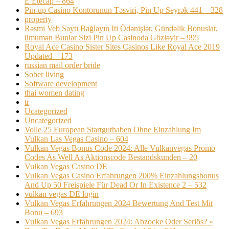
E Etecap – 864
Pin-up Casino Kontorunun Təsviri, Pin Up Seyrək 441 – 328
property
Rəsmi Veb Saytı Bağlayın️ Iti Ödənişlər, Gündəlik Bonuslar,
ümumən Bunlar Sizi Pin Up Casinoda Gözləyir – 995
Royal Ace Casino Sister Sites Casinos Like Royal Ace 2019
Updated – 173
russian mail order bride
Sober living
Software development
thai women dating
tr
Ucategorized
Uncategorized
Volle 25 European Startguthaben Ohne Einzahlung Im
Vulkan Las Vegas Casino – 604
Vulkan Vegas Bonus Code 2024: Alle Vulkanvegas Promo
Codes As Well As Aktionscode Bestandskunden – 20
Vulkan Vegas Casino DE
Vulkan Vegas Casino Erfahrungen 200% Einzahlungsbonus
And Up 50 Freispiele Für Dead Or In Existence 2 – 532
vulkan vegas DE login
Vulkan Vegas Erfahrungen 2024 Bewertung And Test Mit
Bonu – 693
Vulkan Vegas Erfahrungen 2024: Abzocke Oder Seriös? »