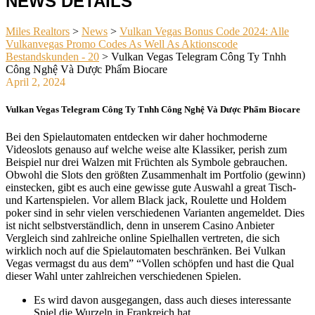
NEWS DETAILS
Miles Realtors
>
News
>
Vulkan Vegas Bonus Code 2024: Alle
Vulkanvegas Promo Codes As Well As Aktionscode
Bestandskunden - 20
>
Vulkan Vegas Telegram Công Ty Tnhh
Công Nghệ Và Dược Phẩm Biocare
April 2, 2024
Vulkan Vegas Telegram Công Ty Tnhh Công Nghệ Và Dược Phẩm Biocare
Bei den Spielautomaten entdecken wir daher hochmoderne
Videoslots genauso auf welche weise alte Klassiker, perish zum
Beispiel nur drei Walzen mit Früchten als Symbole gebrauchen.
Obwohl die Slots den größten Zusammenhalt im Portfolio (gewinn)
einstecken, gibt es auch eine gewisse gute Auswahl a great Tisch-
und Kartenspielen. Vor allem Black jack, Roulette und Holdem
poker sind in sehr vielen verschiedenen Varianten angemeldet. Dies
ist nicht selbstverständlich, denn in unserem Casino Anbieter
Vergleich sind zahlreiche online Spielhallen vertreten, die sich
wirklich noch auf die Spielautomaten beschränken. Bei Vulkan
Vegas vermagst du aus dem” “Vollen schöpfen und hast die Qual
dieser Wahl unter zahlreichen verschiedenen Spielen.
Es wird davon ausgegangen, dass auch dieses interessante
Spiel die Wurzeln in Frankreich hat.