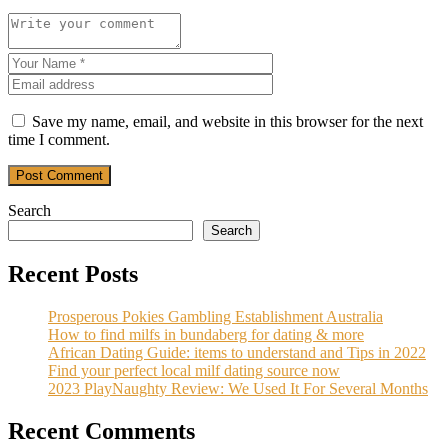
Save my name, email, and website in this browser for the next
time I comment.
Post Comment
Search
Search
Recent Posts
Prosperous Pokies Gambling Establishment Australia
How to find milfs in bundaberg for dating & more
African Dating Guide: items to understand and Tips in 2022
Find your perfect local milf dating source now
2023 PlayNaughty Review: We Used It For Several Months
Recent Comments