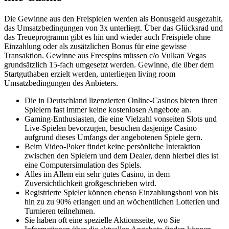
Die Gewinne aus den Freispielen werden als Bonusgeld ausgezahlt,
das Umsatzbedingungen von 3x unterliegt. Über das Glücksrad und
das Treueprogramm gibt es hin und wieder auch Freispiele ohne
Einzahlung oder als zusätzlichen Bonus für eine gewisse
Transaktion. Gewinne aus Freespins müssen c/o Vulkan Vegas
grundsätzlich 15-fach umgesetzt werden. Gewinne, die über dem
Startguthaben erzielt werden, unterliegen living room
Umsatzbedingungen des Anbieters.
Die in Deutschland lizenzierten Online-Casinos bieten ihren
Spielern fast immer keine kostenlosen Angebote an.
Gaming-Enthusiasten, die eine Vielzahl vonseiten Slots und
Live-Spielen bevorzugen, besuchen dasjenige Casino
aufgrund dieses Umfangs der angebotenen Spiele gern.
Beim Video-Poker findet keine persönliche Interaktion
zwischen den Spielern und dem Dealer, denn hierbei dies ist
eine Computersimulation des Spiels.
Alles im Allem ein sehr gutes Casino, in dem
Zuversichtlichkeit großgeschrieben wird.
Registrierte Spieler können ebenso Einzahlungsboni von bis
hin zu zu 90% erlangen und an wöchentlichen Lotterien und
Turnieren teilnehmen.
Sie haben oft eine spezielle Aktionsseite, wo Sie