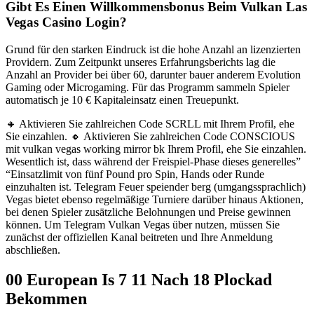
Gibt Es Einen Willkommensbonus Beim Vulkan Las
Vegas Casino Login?
Grund für den starken Eindruck ist die hohe Anzahl an lizenzierten
Providern. Zum Zeitpunkt unseres Erfahrungsberichts lag die
Anzahl an Provider bei über 60, darunter bauer anderem Evolution
Gaming oder Microgaming. Für das Programm sammeln Spieler
automatisch je 10 € Kapitaleinsatz einen Treuepunkt.
🔸 Aktivieren Sie zahlreichen Code SCRLL mit Ihrem Profil, ehe
Sie einzahlen. 🔸 Aktivieren Sie zahlreichen Code CONSCIOUS
mit vulkan vegas working mirror bk Ihrem Profil, ehe Sie einzahlen.
Wesentlich ist, dass während der Freispiel-Phase dieses generelles”
“Einsatzlimit von fünf Pound pro Spin, Hands oder Runde
einzuhalten ist. Telegram Feuer speiender berg (umgangssprachlich)
Vegas bietet ebenso regelmäßige Turniere darüber hinaus Aktionen,
bei denen Spieler zusätzliche Belohnungen und Preise gewinnen
können. Um Telegram Vulkan Vegas über nutzen, müssen Sie
zunächst der offiziellen Kanal beitreten und Ihre Anmeldung
abschließen.
00 European Is 7 11 Nach 18 Plockad
Bekommen