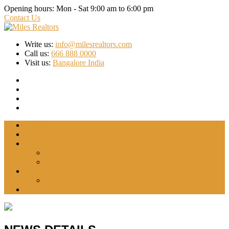
Opening hours:
Mon - Sat 9:00 am to 6:00 pm
Contact Us
Write us:
info@milesrealtors.com
Call us:
666 888 0000
Visit us:
Bangalore India
Home
About Us
Projects
INDRADHANUSH
WYTFIELD-2
Blog
Forex Trading
Contact