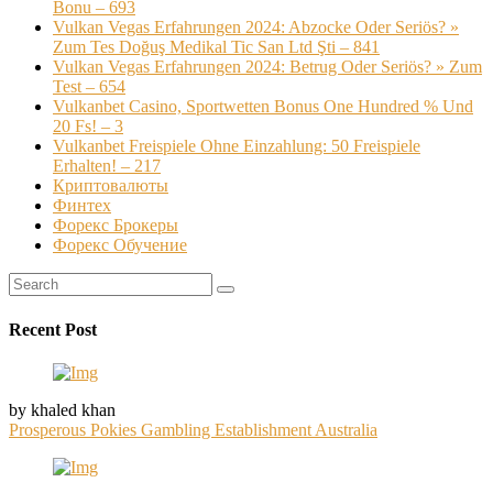
Bonu – 693
Vulkan Vegas Erfahrungen 2024: Abzocke Oder Seriös? »
Zum Tes Doğuş Medikal Tic San Ltd Şti – 841
Vulkan Vegas Erfahrungen 2024: Betrug Oder Seriös? » Zum
Test – 654
Vulkanbet Casino, Sportwetten Bonus One Hundred % Und
20 Fs! – 3
Vulkanbet Freispiele Ohne Einzahlung: 50 Freispiele
Erhalten! – 217
Криптовалюты
Финтех
Форекс Брокеры
Форекс Обучение
Recent Post
by khaled khan
Prosperous Pokies Gambling Establishment Australia