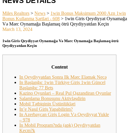
NEWS DETAILS
Miles Realtors
>
News
>
1win Bonus Maksimum 2000 Azn 1win
Bonus Kullanma Şərtləri - 608
>
1win Giris Qeydiyyat Oynamağa
Və Mərc Oynamağa Başlamaq ötrü Qeydiyyatdan Keçin
March 13, 2024
1win Giris Qeydiyyat Oynamağa Və Mərc Oynamağa Başlamaq ötrü
Qeydiyyatdan Keçin
Content
In Qeydiyyatdan Sonra Ilk Mərc Eləmək Necə
In Başlanğıc 1win Türkiye Giriş 1win Güncel
Başlanğıc 77 Bets
Kazino Oyunlari – Real Pul Qazandiran Oyunlar
Salamlama Bonusunu Aktivləşdirin
Mobil Tətbiqinin Üstünlükləri
In’e Nasıl Giriş Yapabilirim?
In Azerbaycan Giriş Login Və Qeydiyyat Yukle
– 978
In Mobil Proqram?nda (apk) Qeydiyyatdan
Keçm?k