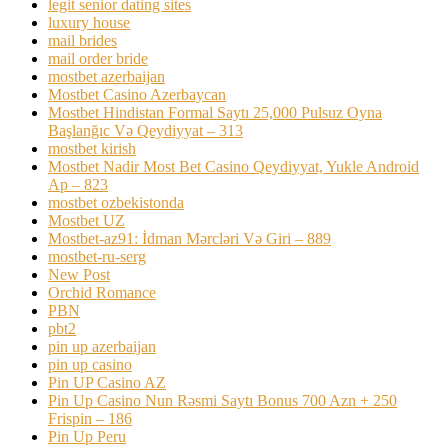
legit senior dating sites
luxury house
mail brides
mail order bride
mostbet azerbaijan
Mostbet Casino Azerbaycan
Mostbet Hindistan Formal Saytı 25,000 Pulsuz Oyna
Başlanğıc Və Qeydiyyat – 313
mostbet kirish
Mostbet Nadir Most Bet Casino Qeydiyyat, Yukle Android
Ap – 823
mostbet ozbekistonda
Mostbet UZ
Mostbet-az91: İdman Mərcləri Və Giri – 889
mostbet-ru-serg
New Post
Orchid Romance
PBN
pbt2
pin up azerbaijan
pin up casino
Pin UP Casino AZ
Pin Up Casino Nun Rəsmi Saytı Bonus 700 Azn + 250
Frispin – 186
Pin Up Peru