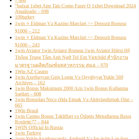
– 606
"baixar 1xbet App Tais Como Fazer O 1xbet Download 2024
Atualizado – 698
100turkey
1win ⭐ Ei̇dman Və Kazino Mərcləri >> Depozit Bonusu
$1000 – 212
1win ⭐ Ei̇dman Və Kazino Mərcləri >> Depozit Bonusu
$1000 – 243
1win Aviator 1win Aviator Bonusu 1win Aviator Hilesi Hệ
Thống Trung Tâm Anh Ngữ Trẻ Em Vietchild สำนักงาน
มาตรฐานผลิตภัณฑ์อุตสาหกรรม สมอ – 970
1Win AZ Casino
1win Azerbaycan Giriş Login Və Qeydiyyat Yukle 569
Archives – 162
1win Bonus Maksimum 2000 Azn 1win Bonus Kullanma
Şərtləri – 608
1win Bonusları Necə Əldə Etmək Və Aktivləşdirmək Olar –
665
1Win Brasil
1win Casino Bonus Təklifləri və Ödəniş Metodlarına Baxış
Roulette77 – 844
1WIN Official In Russia
1win Turkiye
1win Yukle Azərbaycanda ️ Android Və Ios üçün Lap Son