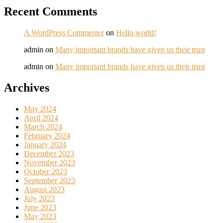
Recent Comments
A WordPress Commenter
on
Hello world!
admin
on
Many important brands have given us their trust
admin
on
Many important brands have given us their trust
Archives
May 2024
April 2024
March 2024
February 2024
January 2024
December 2023
November 2023
October 2023
September 2023
August 2023
July 2023
June 2023
May 2023