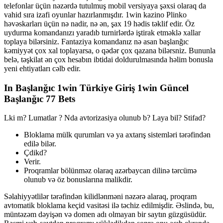
telefonlar üçün nəzərdə tutulmuş mobil versiyaya şəxsi olaraq da
vahid sıra izafi oyunlar hazırlanmışdır. 1win kazino Plinko
həvəskarları üçün nə nadir, nə ən, şax 19 hədis təklif edir. Öz
uydurma komandanızı yaradıb turnirlərdə iştirak etməklə xallar
toplaya bilərsiniz. Fantaziya komandanız nə asan başlanğıc
kəmiyyət çox xal toplayarsa, o qədər çox qazana bilərsniz. Bununla
belə, təşkilat ən çox hesabın ibtidai doldurulmasında həlim bonusla
yeni ehtiyatları cəlb edir.
In Başlanğıc 1win Türkiye Giriş 1win Güncel
Başlanğıc 77 Bets
Lki m? Lumatlar ? Nda avtorizasiya olunub b? Laya bil? Stifad?
Bloklama mülk qurumları və ya axtarış sistemləri tərəfindən
edilə bilər.
Çdikd?
Verir.
Proqramlar bölünməz olaraq azərbaycan dilinə tərcümə
olunub və öz bonuslarına malikdir.
Səlahiyyətlilər tərəfindən kilidlənməni nəzərə alaraq, proqram
avtomatik bloklama keçid vasitəsi ilə təchiz edilmişdir. Əslində, bu,
müntəzəm dəyişən və domen adı olmayan bir saytın güzgüsüdür.