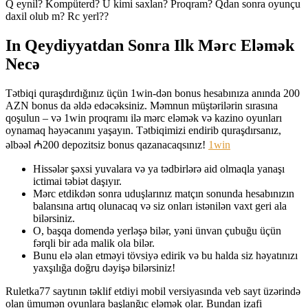
Q eynil? Kompüterd? U kimi saxlan? Proqram? Qdan sonra oyunçu
daxil olub m? Rc yerl??
In Qeydiyyatdan Sonra Ilk Mərc Eləmək
Necə
Tətbiqi quraşdırdığınız üçün 1win-dən bonus hesabınıza anında 200
AZN bonus da əldə edəcəksiniz. Məmnun müştərilərin sırasına
qoşulun – və 1win proqramı ilə mərc eləmək və kazino oyunları
oynamaq həyəcanını yaşayın. Tətbiqimizi endirib quraşdırsanız,
əlbəəl ₼200 depozitsiz bonus qazanacaqsınız!
1win
Hissələr şəxsi yuvalara və ya tədbirlərə aid olmaqla yanaşı
ictimai təbiət daşıyır.
Mərc etdikdən sonra uduşlarınız matçın sonunda hesabınızın
balansına artıq olunacaq və siz onları istənilən vaxt geri ala
bilərsiniz.
O, başqa domendə yerləşə bilər, yəni ünvan çubuğu üçün
fərqli bir ada malik ola bilər.
Bunu elə əlan etməyi tövsiyə edirik və bu halda siz həyatınızı
yaxşılığa doğru dəyişə bilərsiniz!
Ruletka77 saytının təklif etdiyi mobil versiyasında veb sayt üzərində
olan ümumən oyunlara başlanğıc eləmək olar. Bundan izafi