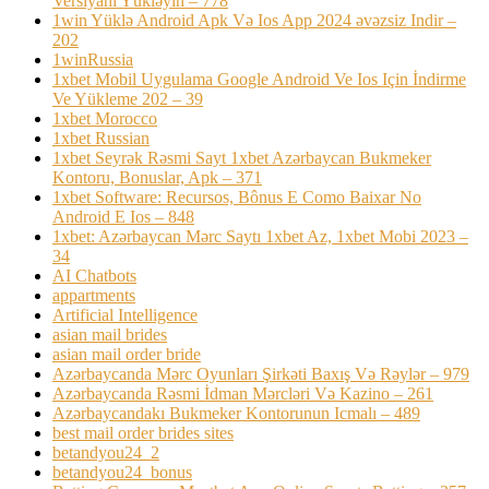
Versiyanı Yükləyin – 778
1win Yüklə Android Apk Və Ios App 2024 əvəzsiz Indir –
202
1winRussia
1xbet Mobil Uygulama Google Android Ve Ios Için İndirme
Ve Yükleme 202 – 39
1xbet Morocco
1xbet Russian
1xbet Seyrək Rəsmi Sayt 1xbet Azərbaycan Bukmeker
Kontoru, Bonuslar, Apk – 371
1xbet Software: Recursos, Bônus E Como Baixar No
Android E Ios – 848
1xbet: Azərbaycan Mərc Saytı 1xbet Az, 1xbet Mobi 2023 –
34
AI Chatbots
appartments
Artificial Intelligence
asian mail brides
asian mail order bride
Azərbaycanda Mərc Oyunları Şirkəti Baxış Və Rəylər – 979
Azərbaycanda Rəsmi İdman Mərcləri Və Kazino – 261
Azərbaycandakı Bukmeker Kontorunun Icmalı – 489
best mail order brides sites
betandyou24_2
betandyou24_bonus