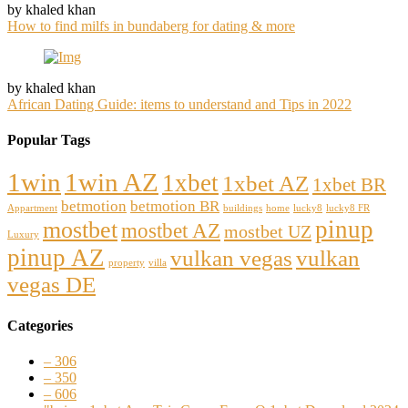
by khaled khan
How to find milfs in bundaberg for dating & more
by khaled khan
African Dating Guide: items to understand and Tips in 2022
Popular Tags
1win
1win AZ
1xbet
1xbet AZ
1xbet BR
betmotion
betmotion BR
Appartment
buildings
home
lucky8
lucky8 FR
pinup
mostbet
mostbet AZ
mostbet UZ
Luxury
pinup AZ
vulkan vegas
vulkan
property
villa
vegas DE
Categories
– 306
– 350
– 606