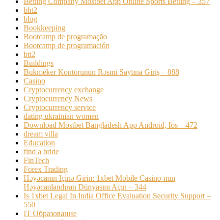
Betting Company Mostbet App Online Sports Betting – 357
bht2
blog
Bookkeeping
Bootcamp de programação
Bootcamp de programación
btt2
Buildings
Bukmeker Kontorunun Rəsmi Saytına Giriş – 888
Casino
Cryptocurrency exchange
Cryptocurrency News
Cryptocurrency service
dating ukrainian women
Download Mostbet Bangladesh App Android, Ios – 472
dream villa
Education
find a bride
FinTech
Forex Trading
Həyəcanın Içinə Girin: 1xbet Mobile Casino-nun
Həyəcanlandıran Dünyasını Açın – 344
Is 1xbet Legal In India Office Evaluation Security Support –
550
IT Образование