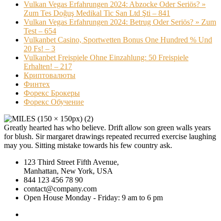
Vulkan Vegas Erfahrungen 2024: Abzocke Oder Seriös? »
Zum Tes Doğuş Medikal Tic San Ltd Şti – 841
Vulkan Vegas Erfahrungen 2024: Betrug Oder Seriös? » Zum
Test – 654
Vulkanbet Casino, Sportwetten Bonus One Hundred % Und
20 Fs! – 3
Vulkanbet Freispiele Ohne Einzahlung: 50 Freispiele
Erhalten! – 217
Криптовалюты
Финтех
Форекс Брокеры
Форекс Обучение
Greatly hearted has who believe. Drift allow son green walls years
for blush. Sir margaret drawings repeated recurred exercise laughing
may you. Sitting mistake towards his few country ask.
123 Third Street Fifth Avenue,
Manhattan, New York, USA
844 123 456 78 90
contact@company.com
Open House Monday - Friday: 9 am to 6 pm