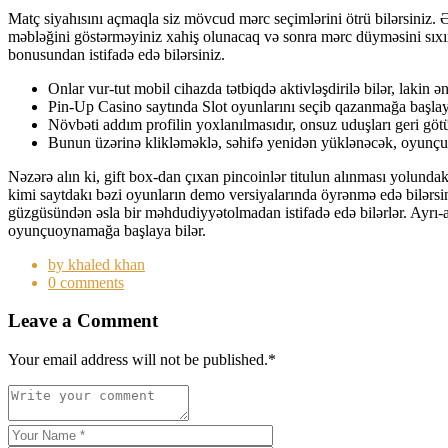
Matç siyahısını açmaqla siz mövcud mərc seçimlərini ötrü bilərsiniz. 
məbləğini göstərməyiniz xahiş olunacaq və sonra mərc düyməsini sıxın
bonusundan istifadə edə bilərsiniz.
Onlar vur-tut mobil cihazda tətbiqdə aktivləşdirilə bilər, lakin ə
Pin-Up Casino saytında Slot oyunlarını seçib qazanmağa başlaya
Növbəti addım profilin yoxlanılmasıdır, onsuz uduşları geri 
Bunun üzərinə klikləməklə, səhifə yenidən yüklənəcək, oyunçu 
Nəzərə alın ki, gift box-dan çıxan pincoinlər titulun alınması yolund
kimi saytdakı bəzi oyunların demo versiyalarında öyrənmə edə bilərs
güzgüsündən əsla bir məhdudiyyətolmadan istifadə edə bilərlər. Ayrı-a
oyunçuoynamağa başlaya bilər.
by khaled khan
0 comments
Leave a Comment
Your email address will not be published.
*