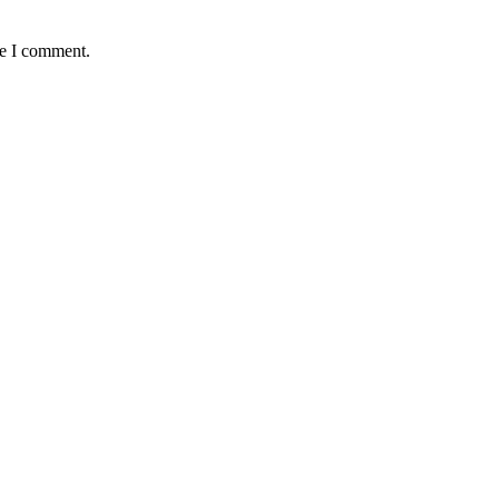
me I comment.