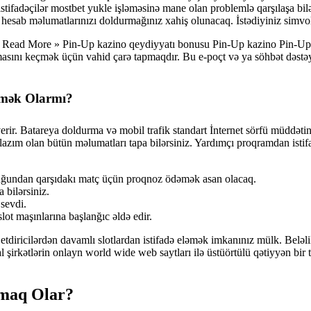
 istifadəçilər mostbet yukle işləməsinə mane olan problemlə qarşılaşa 
 hesab məlumatlarınızı doldurmağınız xahiş olunacaq. İstədiyiniz simvo
 Read More » Pin-Up kazino qeydiyyatı bonusu Pin-Up kazino Pin-Up o
nı keçmək üçün vahid çarə tapmaqdır. Bu e-poçt və ya söhbət dəstəyi, t
zmək Olarmı?
ir. Batareya doldurma və mobil trafik standart İnternet sörfü müddətin
lazım olan bütün məlumatları tapa bilərsiniz. Yardımçı proqramdan ist
lduğundan qarşıdakı matç üçün proqnoz ödəmək asan olacaq.
 bilərsiniz.
sevdi.
 slot maşınlarına başlanğıc əldə edir.
tdiricilərdən davamlı slotlardan istifadə eləmək imkanınız mülk. Beləl
rmal şirkətlərin onlayn world wide web saytları ilə üstüörtülü qətiyyə
rmaq Olar?