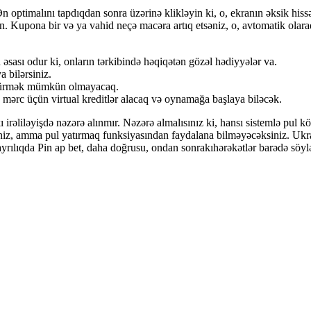
Ən optimalını tapdıqdan sonra üzərinə klikləyin ki, o, ekranın əksik hi
. Kupona bir və ya vahid neçə macəra artıq etsəniz, o, avtomatik olara
n əsası odur ki, onların tərkibində həqiqətən gözəl hədiyyələr va.
 bilərsiniz.
götürmək mümkün olmayacaq.
mərc üçün virtual kreditlər alacaq və oynamağa başlaya biləcək.
akı irəliləyişdə nəzərə alınmır. Nəzərə almalısınız ki, hansı sistemlə 
iniz, amma pul yatırmaq funksiyasından faydalana bilməyəcəksiniz. Uk
yrılıqda Pin ap bet, daha doğrusu, ondan sonrakıhərəkətlər barədə söylə