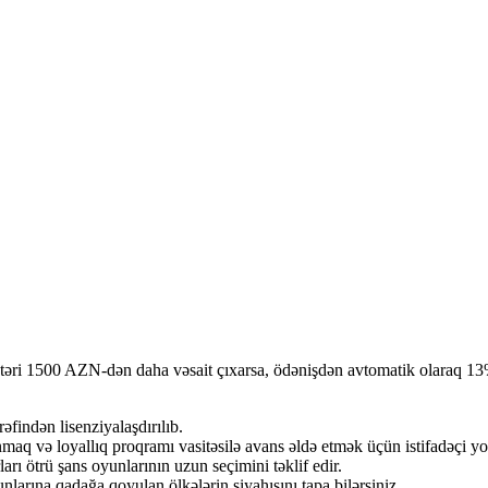
təri 1500 AZN-dən daha vəsait çıxarsa, ödənişdən avtomatik olaraq 13
əfindən lisenziyalaşdırılıb.
q və loyallıq proqramı vasitəsilə avans əldə etmək üçün istifadəçi yox
ı ötrü şans oyunlarının uzun seçimini təklif edir.
rına qadağa qoyulan ölkələrin siyahısını tapa bilərsiniz.