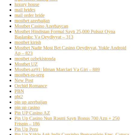
luxury house
mail brides
mail order bride
mostbet azerbaijan
Mostbet Casino Azerbaycan
Mostbet Hindistan Formal Saytı 25,000 Pulsuz Oyna
Başlanğıc Və Qeydiyyat – 313
mostbet kirish
Mostbet Nadir Most Bet Casino Qeydiyyat, Yukle Android
Ap – 823
mostbet ozbekistonda
Mostbet UZ
Mostbet-az91: İdman Mərcləri Və Giri – 889
mostbet-ru-serg
New Post
Orchid Romance
PBN
pbt2
pin up azerbaijan
pin up casino
Pin UP Casino AZ
Pin Up Casino Nun Rəsmi Saytı Bonus 700 Azn + 250
Frispin – 186
Pin Up Peru
Pin Up Yükle Apk Indir Cursinho Preparatório Etec, Cotuca