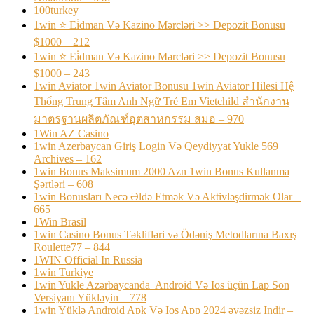
100turkey
1win ⭐ Ei̇dman Və Kazino Mərcləri >> Depozit Bonusu
$1000 – 212
1win ⭐ Ei̇dman Və Kazino Mərcləri >> Depozit Bonusu
$1000 – 243
1win Aviator 1win Aviator Bonusu 1win Aviator Hilesi Hệ
Thống Trung Tâm Anh Ngữ Trẻ Em Vietchild สำนักงาน
มาตรฐานผลิตภัณฑ์อุตสาหกรรม สมอ – 970
1Win AZ Casino
1win Azerbaycan Giriş Login Və Qeydiyyat Yukle 569
Archives – 162
1win Bonus Maksimum 2000 Azn 1win Bonus Kullanma
Şərtləri – 608
1win Bonusları Necə Əldə Etmək Və Aktivləşdirmək Olar –
665
1Win Brasil
1win Casino Bonus Təklifləri və Ödəniş Metodlarına Baxış
Roulette77 – 844
1WIN Official In Russia
1win Turkiye
1win Yukle Azərbaycanda ️ Android Və Ios üçün Lap Son
Versiyanı Yükləyin – 778
1win Yüklə Android Apk Və Ios App 2024 əvəzsiz Indir –