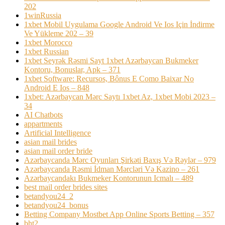
202
1winRussia
1xbet Mobil Uygulama Google Android Ve Ios Için İndirme
Ve Yükleme 202 – 39
1xbet Morocco
1xbet Russian
1xbet Seyrək Rəsmi Sayt 1xbet Azərbaycan Bukmeker
Kontoru, Bonuslar, Apk – 371
1xbet Software: Recursos, Bônus E Como Baixar No
Android E Ios – 848
1xbet: Azərbaycan Mərc Saytı 1xbet Az, 1xbet Mobi 2023 –
34
AI Chatbots
appartments
Artificial Intelligence
asian mail brides
asian mail order bride
Azərbaycanda Mərc Oyunları Şirkəti Baxış Və Rəylər – 979
Azərbaycanda Rəsmi İdman Mərcləri Və Kazino – 261
Azərbaycandakı Bukmeker Kontorunun Icmalı – 489
best mail order brides sites
betandyou24_2
betandyou24_bonus
Betting Company Mostbet App Online Sports Betting – 357
bht2