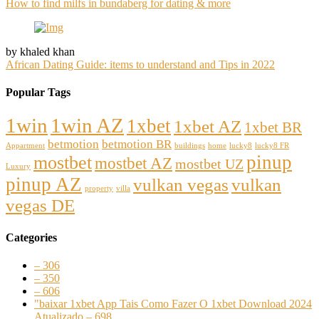
How to find milfs in bundaberg for dating & more
by khaled khan
African Dating Guide: items to understand and Tips in 2022
Popular Tags
1win
1win AZ
1xbet
1xbet AZ
1xbet BR
betmotion
betmotion BR
Appartment
buildings
home
lucky8
lucky8 FR
pinup
mostbet
mostbet AZ
mostbet UZ
Luxury
pinup AZ
vulkan vegas
vulkan
property
villa
vegas DE
Categories
– 306
– 350
– 606
"baixar 1xbet App Tais Como Fazer O 1xbet Download 2024
Atualizado – 698