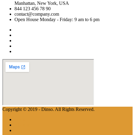
Manhattan, New York, USA
844 123 456 78 90
contact@company.com
Open House Monday - Friday: 9 am to 6 pm
Copyright © 2019 - Dinso. All Rights Reserved.
Home
Aboutus
Properties