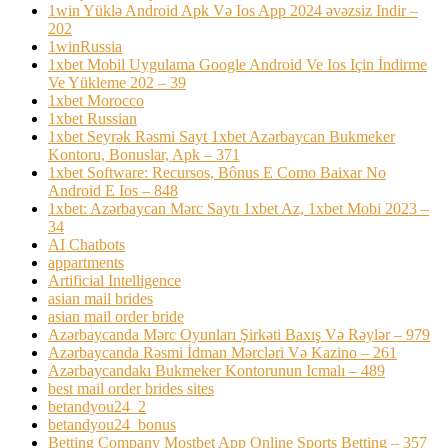
1win Yüklə Android Apk Və Ios App 2024 əvəzsiz Indir –
202
1winRussia
1xbet Mobil Uygulama Google Android Ve Ios Için İndirme
Ve Yükleme 202 – 39
1xbet Morocco
1xbet Russian
1xbet Seyrək Rəsmi Sayt 1xbet Azərbaycan Bukmeker
Kontoru, Bonuslar, Apk – 371
1xbet Software: Recursos, Bônus E Como Baixar No
Android E Ios – 848
1xbet: Azərbaycan Mərc Saytı 1xbet Az, 1xbet Mobi 2023 –
34
AI Chatbots
appartments
Artificial Intelligence
asian mail brides
asian mail order bride
Azərbaycanda Mərc Oyunları Şirkəti Baxış Və Rəylər – 979
Azərbaycanda Rəsmi İdman Mərcləri Və Kazino – 261
Azərbaycandakı Bukmeker Kontorunun Icmalı – 489
best mail order brides sites
betandyou24_2
betandyou24_bonus
Betting Company Mostbet App Online Sports Betting – 357