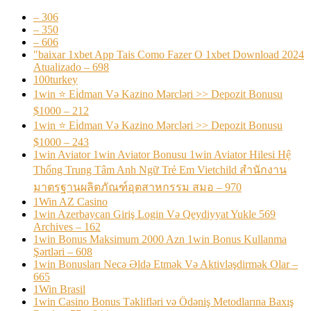
– 306
– 350
– 606
"baixar 1xbet App Tais Como Fazer O 1xbet Download 2024
Atualizado – 698
100turkey
1win ⭐ Ei̇dman Və Kazino Mərcləri >> Depozit Bonusu
$1000 – 212
1win ⭐ Ei̇dman Və Kazino Mərcləri >> Depozit Bonusu
$1000 – 243
1win Aviator 1win Aviator Bonusu 1win Aviator Hilesi Hệ
Thống Trung Tâm Anh Ngữ Trẻ Em Vietchild สำนักงาน
มาตรฐานผลิตภัณฑ์อุตสาหกรรม สมอ – 970
1Win AZ Casino
1win Azerbaycan Giriş Login Və Qeydiyyat Yukle 569
Archives – 162
1win Bonus Maksimum 2000 Azn 1win Bonus Kullanma
Şərtləri – 608
1win Bonusları Necə Əldə Etmək Və Aktivləşdirmək Olar –
665
1Win Brasil
1win Casino Bonus Təklifləri və Ödəniş Metodlarına Baxış