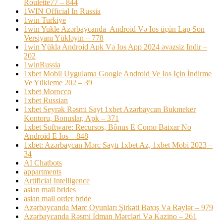
Roulette77 – 844
1WIN Official In Russia
1win Turkiye
1win Yukle Azərbaycanda ️ Android Və Ios üçün Lap Son
Versiyanı Yükləyin – 778
1win Yüklə Android Apk Və Ios App 2024 əvəzsiz Indir –
202
1winRussia
1xbet Mobil Uygulama Google Android Ve Ios Için İndirme
Ve Yükleme 202 – 39
1xbet Morocco
1xbet Russian
1xbet Seyrək Rəsmi Sayt 1xbet Azərbaycan Bukmeker
Kontoru, Bonuslar, Apk – 371
1xbet Software: Recursos, Bônus E Como Baixar No
Android E Ios – 848
1xbet: Azərbaycan Mərc Saytı 1xbet Az, 1xbet Mobi 2023 –
34
AI Chatbots
appartments
Artificial Intelligence
asian mail brides
asian mail order bride
Azərbaycanda Mərc Oyunları Şirkəti Baxış Və Rəylər – 979
Azərbaycanda Rəsmi İdman Mərcləri Və Kazino – 261