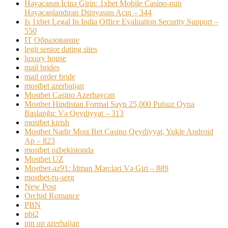
Həyəcanın Içinə Girin: 1xbet Mobile Casino-nun
Həyəcanlandıran Dünyasını Açın – 344
Is 1xbet Legal In India Office Evaluation Security Support –
550
IT Образование
legit senior dating sites
luxury house
mail brides
mail order bride
mostbet azerbaijan
Mostbet Casino Azerbaycan
Mostbet Hindistan Formal Saytı 25,000 Pulsuz Oyna
Başlanğıc Və Qeydiyyat – 313
mostbet kirish
Mostbet Nadir Most Bet Casino Qeydiyyat, Yukle Android
Ap – 823
mostbet ozbekistonda
Mostbet UZ
Mostbet-az91: İdman Mərcləri Və Giri – 889
mostbet-ru-serg
New Post
Orchid Romance
PBN
pbt2
pin up azerbaijan