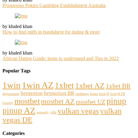
Prosperous Pokies Gambling Establishment Australia
by khaled khan
How to find milfs in bundaberg for dating & more
by khaled khan
African Dating Guide: items to understand and Tips in 2022
Popular Tags
1win
1win AZ
1xbet
1xbet AZ
1xbet BR
betmotion
betmotion BR
Appartment
buildings
home
lucky8
lucky8 FR
pinup
mostbet
mostbet AZ
mostbet UZ
Luxury
pinup AZ
vulkan vegas
vulkan
property
villa
vegas DE
Categories