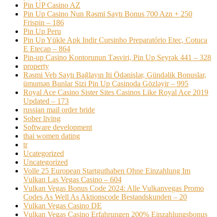
Pin UP Casino AZ
Pin Up Casino Nun Rəsmi Saytı Bonus 700 Azn + 250
Frispin – 186
Pin Up Peru
Pin Up Yükle Apk Indir Cursinho Preparatório Etec, Cotuca
E Etecap – 864
Pin-up Casino Kontorunun Təsviri, Pin Up Seyrək 441 – 328
property
Rəsmi Veb Saytı Bağlayın️ Iti Ödənişlər, Gündəlik Bonuslar,
ümumən Bunlar Sizi Pin Up Casinoda Gözləyir – 995
Royal Ace Casino Sister Sites Casinos Like Royal Ace 2019
Updated – 173
russian mail order bride
Sober living
Software development
thai women dating
tr
Ucategorized
Uncategorized
Volle 25 European Startguthaben Ohne Einzahlung Im
Vulkan Las Vegas Casino – 604
Vulkan Vegas Bonus Code 2024: Alle Vulkanvegas Promo
Codes As Well As Aktionscode Bestandskunden – 20
Vulkan Vegas Casino DE
Vulkan Vegas Casino Erfahrungen 200% Einzahlungsbonus