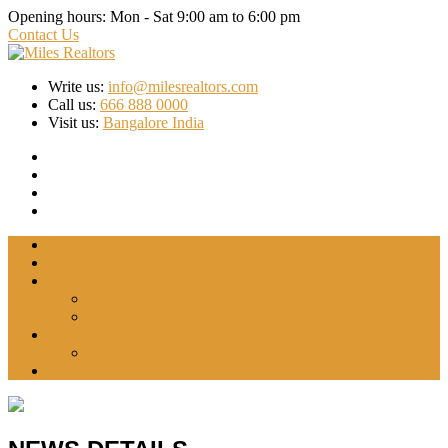
Opening hours:
Mon - Sat 9:00 am to 6:00 pm
Contact Us
Write us:
info@milesrealtors.com
Call us:
666 888 0000
Visit us:
Bangalore India
Home
About Us
Projects
INDRADHANUSH
WYTFIELD-2
Blog
Forex Trading
Contact