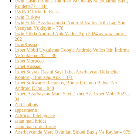
1win Casino Bonus Təklifləri və Ödəniş Metodlarına Baxış
Roulette77 – 844
1WIN Official In Russia
1win Turkiye
1win Yukle Azərbaycanda ️ Android Və Ios üçün Lap Son
Versiyanı Yükləyin – 778
1win Yüklə Android Apk Və Ios App 2024 əvəzsiz Indir –
202
1winRussia
1xbet Mobil Uygulama Google Android Ve Ios Için İndirme
Ve Yükleme 202 – 39
1xbet Morocco
1xbet Russian
1xbet Seyrək Rəsmi Sayt 1xbet Azərbaycan Bukmeker
Kontoru, Bonuslar, Apk – 371
1xbet Software: Recursos, Bônus E Como Baixar No
Android E Ios – 848
1xbet: Azərbaycan Mərc Saytı 1xbet Az, 1xbet Mobi 2023 –
34
AI Chatbots
appartments
Artificial Intelligence
asian mail brides
asian mail order bride
Azərbaycanda Mərc Oyunları Şirkəti Baxış Və Rəylər – 979