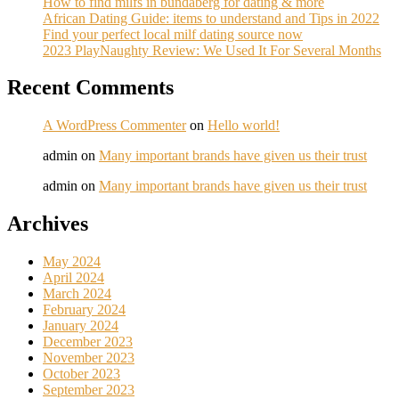
How to find milfs in bundaberg for dating & more
African Dating Guide: items to understand and Tips in 2022
Find your perfect local milf dating source now
2023 PlayNaughty Review: We Used It For Several Months
Recent Comments
A WordPress Commenter
on
Hello world!
admin
on
Many important brands have given us their trust
admin
on
Many important brands have given us their trust
Archives
May 2024
April 2024
March 2024
February 2024
January 2024
December 2023
November 2023
October 2023
September 2023