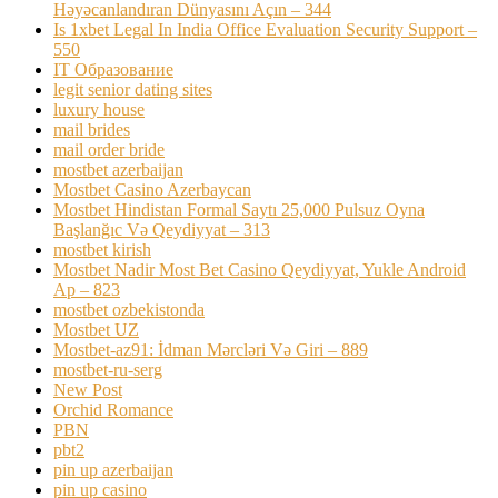
Həyəcanlandıran Dünyasını Açın – 344
Is 1xbet Legal In India Office Evaluation Security Support –
550
IT Образование
legit senior dating sites
luxury house
mail brides
mail order bride
mostbet azerbaijan
Mostbet Casino Azerbaycan
Mostbet Hindistan Formal Saytı 25,000 Pulsuz Oyna
Başlanğıc Və Qeydiyyat – 313
mostbet kirish
Mostbet Nadir Most Bet Casino Qeydiyyat, Yukle Android
Ap – 823
mostbet ozbekistonda
Mostbet UZ
Mostbet-az91: İdman Mərcləri Və Giri – 889
mostbet-ru-serg
New Post
Orchid Romance
PBN
pbt2
pin up azerbaijan
pin up casino