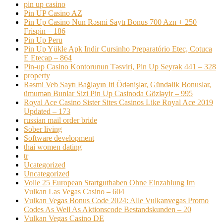
pin up casino
Pin UP Casino AZ
Pin Up Casino Nun Rəsmi Saytı Bonus 700 Azn + 250
Frispin – 186
Pin Up Peru
Pin Up Yükle Apk Indir Cursinho Preparatório Etec, Cotuca
E Etecap – 864
Pin-up Casino Kontorunun Təsviri, Pin Up Seyrək 441 – 328
property
Rəsmi Veb Saytı Bağlayın️ Iti Ödənişlər, Gündəlik Bonuslar,
ümumən Bunlar Sizi Pin Up Casinoda Gözləyir – 995
Royal Ace Casino Sister Sites Casinos Like Royal Ace 2019
Updated – 173
russian mail order bride
Sober living
Software development
thai women dating
tr
Ucategorized
Uncategorized
Volle 25 European Startguthaben Ohne Einzahlung Im
Vulkan Las Vegas Casino – 604
Vulkan Vegas Bonus Code 2024: Alle Vulkanvegas Promo
Codes As Well As Aktionscode Bestandskunden – 20
Vulkan Vegas Casino DE