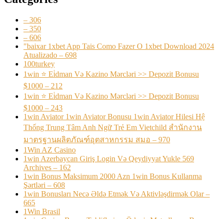
– 306
– 350
– 606
"baixar 1xbet App Tais Como Fazer O 1xbet Download 2024
Atualizado – 698
100turkey
1win ⭐ Ei̇dman Və Kazino Mərcləri >> Depozit Bonusu
$1000 – 212
1win ⭐ Ei̇dman Və Kazino Mərcləri >> Depozit Bonusu
$1000 – 243
1win Aviator 1win Aviator Bonusu 1win Aviator Hilesi Hệ
Thống Trung Tâm Anh Ngữ Trẻ Em Vietchild สำนักงาน
มาตรฐานผลิตภัณฑ์อุตสาหกรรม สมอ – 970
1Win AZ Casino
1win Azerbaycan Giriş Login Və Qeydiyyat Yukle 569
Archives – 162
1win Bonus Maksimum 2000 Azn 1win Bonus Kullanma
Şərtləri – 608
1win Bonusları Necə Əldə Etmək Və Aktivləşdirmək Olar –
665
1Win Brasil