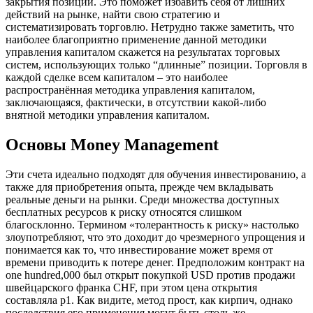
закрытия позиции. Это поможет избавить себя от лишних
действий на рынке, найти свою стратегию и
систематизировать торговлю. Нетрудно также заметить, что
наиболее благоприятно применение данной методики
управления капиталом скажется на результатах торговых
систем, использующих только “длинные” позиции. Торговля в
каждой сделке всем капиталом – это наиболее
распространённая методика управления капиталом,
заключающаяся, фактически, в отсутствии какой-либо
внятной методики управления капиталом.
Основы Money Management
Эти счета идеально подходят для обучения инвестированию, а
также для приобретения опыта, прежде чем вкладывать
реальные деньги на рынки. Среди множества доступных
бесплатных ресурсов к риску относятся слишком
благосклонно. Термином «толерантность к риску» настолько
злоупотребляют, что это доходит до чрезмерного упрощения и
понимается как то, что инвестирование может время от
времени приводить к потере денег. Предположим контракт на
one hundred,000 был открыт покупкой USD против продажи
швейцарского франка CHF, при этом цена открытия
составляла p1. Как видите, метод прост, как кирпич, однако
последствия его применения могут быть столь же