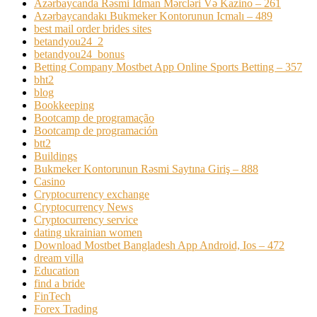
Azərbaycanda Rəsmi İdman Mərcləri Və Kazino – 261
Azərbaycandakı Bukmeker Kontorunun Icmalı – 489
best mail order brides sites
betandyou24_2
betandyou24_bonus
Betting Company Mostbet App Online Sports Betting – 357
bht2
blog
Bookkeeping
Bootcamp de programação
Bootcamp de programación
btt2
Buildings
Bukmeker Kontorunun Rəsmi Saytına Giriş – 888
Casino
Cryptocurrency exchange
Cryptocurrency News
Cryptocurrency service
dating ukrainian women
Download Mostbet Bangladesh App Android, Ios – 472
dream villa
Education
find a bride
FinTech
Forex Trading