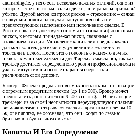
antimartingale, у него есть несколько важных отличий, одно из
которых – учёт не только знака сделки, но и размера прибыли/
убытка. Другой метод контроля рисков – страхование – связан
с покупкой полиса на случай наступления событий,
препятствующих заключению или исполнению сделки. В
России пока не существует системы страхования финансовых
рисков, к которым принадлежат риски, связанные с
вложением в акции. Управление капиталом предназначено
для контроля над рисками и улучшения эффективности
торговли в целом. После этого говорить о каких-то других
правилах мани-менеджмента для Форекса смысла нет, так как
трейдер достигает определенного уровня профессионализма и
уже на интуитивной основе старается сберегать и
увеличивать свой депозит.
Брокеры Форекс предлагают возможность открывать позиции
с огромным кредитным плечом (до 1 из 500). Брокер может
предоставить дополнительно $ 500 за свой $ 1. Начинающие
трейдеры из-за своей неопытности переусердствуют с такими
возможностями и открывают сделки с кредитным плечом 10,
50, one hundred, не осознавая, что они «ходят по лезвию
бритвы» в в буквальном смысле.
Капитал И Его Определение