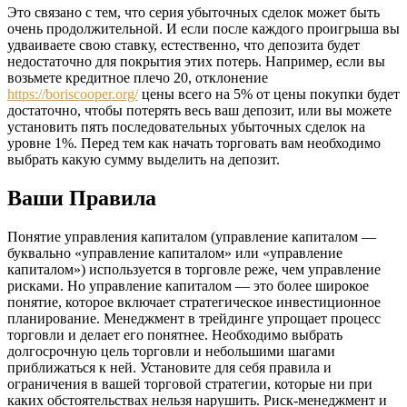
Это связано с тем, что серия убыточных сделок может быть
очень продолжительной. И если после каждого проигрыша вы
удваиваете свою ставку, естественно, что депозита будет
недостаточно для покрытия этих потерь. Например, если вы
возьмете кредитное плечо 20, отклонение
https://boriscooper.org/
цены всего на 5% от цены покупки будет
достаточно, чтобы потерять весь ваш депозит, или вы можете
установить пять последовательных убыточных сделок на
уровне 1%. Перед тем как начать торговать вам необходимо
выбрать какую сумму выделить на депозит.
Ваши Правила
Понятие управления капиталом (управление капиталом —
буквально «управление капиталом» или «управление
капиталом») используется в торговле реже, чем управление
рисками. Но управление капиталом — это более широкое
понятие, которое включает стратегическое инвестиционное
планирование. Менеджмент в трейдинге упрощает процесс
торговли и делает его понятнее. Необходимо выбрать
долгосрочную цель торговли и небольшими шагами
приближаться к ней. Установите для себя правила и
ограничения в вашей торговой стратегии, которые ни при
каких обстоятельствах нельзя нарушить. Риск-менеджмент и