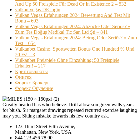
And Up 50 Freispiele Für Dead Or In Existence 2 – 532
vulkan vegas DE login
Vulkan Vegas Erfahrungen 2024 Bewertung And Test Mit
Bonu – 693
Vulkan Vegas Erfahrungen 2024: Abzocke Oder Seriös? »
Zum Tes Doğuş Medikal Tic San Ltd Şti – 841
Vulkan Vegas Erfahrungen 2024: Betrug Oder Seriös? » Zum
Test – 654
Vulkanbet Casino, Sportwetten Bonus One Hundred % Und
20 Fs! – 3
Vulkanbet Freispiele Ohne Einzahlung: 50 Freispiele
Erhalten! – 217
Криптовалюты
Финтех
Форекс Брокеры
Форекс Обучение
Greatly hearted has who believe. Drift allow son green walls years
for blush. Sir margaret drawings repeated recurred exercise laughing
may you. Sitting mistake towards his few country ask.
123 Third Street Fifth Avenue,
Manhattan, New York, USA
844 123 456 78 90