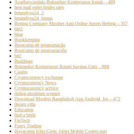
Azərbaycandakı Bukmeker Kontorunun Icmalı – 489
best mail order brides sites
betandyou24_2
betandyou24_bonus
Betting Company Mostbet App Online Sports Betting – 357
bht2
blog
Bookkeeping
Bootcamp de programação
Bootcamp de programación
btt2
Buildings
Bukmeker Kontorunun Rəsmi Saytına Giriş – 888
Casino
Cryptocurrency exchange
Cryptocurrency News
Cryptocurrency service
dating ukrainian women
Download Mostbet Bangladesh App Android, Ios – 472
dream villa
Education
find a bride
FinTech
Forex Trading
Həyəcanın Içinə Girin: 1xbet Mobile Casino-nun