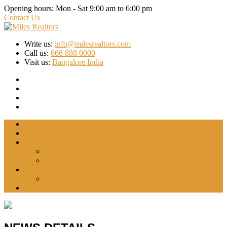
Opening hours:
Mon - Sat 9:00 am to 6:00 pm
Contact Us
Write us:
info@milesrealtors.com
Call us:
666 888 0000
Visit us:
Bangalore India
Home
About Us
Projects
INDRADHANUSH
WYTFIELD-2
Blog
Forex Trading
Contact