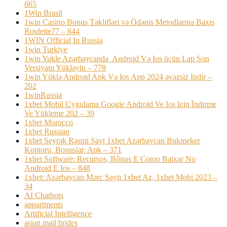
665
1Win Brasil
1win Casino Bonus Təklifləri və Ödəniş Metodlarına Baxış
Roulette77 – 844
1WIN Official In Russia
1win Turkiye
1win Yukle Azərbaycanda ️ Android Və Ios üçün Lap Son
Versiyanı Yükləyin – 778
1win Yüklə Android Apk Və Ios App 2024 əvəzsiz Indir –
202
1winRussia
1xbet Mobil Uygulama Google Android Ve Ios Için İndirme
Ve Yükleme 202 – 39
1xbet Morocco
1xbet Russian
1xbet Seyrək Rəsmi Sayt 1xbet Azərbaycan Bukmeker
Kontoru, Bonuslar, Apk – 371
1xbet Software: Recursos, Bônus E Como Baixar No
Android E Ios – 848
1xbet: Azərbaycan Mərc Saytı 1xbet Az, 1xbet Mobi 2023 –
34
AI Chatbots
appartments
Artificial Intelligence
asian mail brides