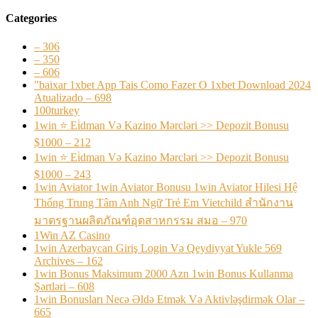
Categories
– 306
– 350
– 606
"baixar 1xbet App Tais Como Fazer O 1xbet Download 2024
Atualizado – 698
100turkey
1win ⭐ Ei̇dman Və Kazino Mərcləri >> Depozit Bonusu
$1000 – 212
1win ⭐ Ei̇dman Və Kazino Mərcləri >> Depozit Bonusu
$1000 – 243
1win Aviator 1win Aviator Bonusu 1win Aviator Hilesi Hệ
Thống Trung Tâm Anh Ngữ Trẻ Em Vietchild สำนักงาน
มาตรฐานผลิตภัณฑ์อุตสาหกรรม สมอ – 970
1Win AZ Casino
1win Azerbaycan Giriş Login Və Qeydiyyat Yukle 569
Archives – 162
1win Bonus Maksimum 2000 Azn 1win Bonus Kullanma
Şərtləri – 608
1win Bonusları Necə Əldə Etmək Və Aktivləşdirmək Olar –
665