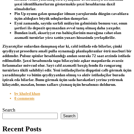
şəxsi identifikatorlarını göstərməklə şəxsi hesablarına daxil
olmalıdırlar.
Pin Up oyunu gələn qonaqlar idman yarışlarında düzgün cavablara
üçün aldıqları böyük uduşlardan danışırlar.
Eyni zamanda, saytda sərfəli mülayim gəlmisiniz bonusu var, onun
şərtləri ilə depozit qoymazdan əvvəl tanış olmaq daha yaxşıdır.
Bundan izafi, əksəriyyət rus bahisçilərinin marağına cəhət olan
əzəmətli turnirlər yörə xəttin yuxarı hissəsində yerləşdirilir.
Ziyarətçilər onlardan danışmaq olar ki, cəld istifadə edə bilərlər, çünki
qeydiyyat proseduru əməli pulla oynamağı planlaşdıranlar ötrü məcburi bir
addımdır. Pulsuz spinlər hesablandığı andan sonrakı 72 saat ərzində istifadə
edilməlidir. Şəxsi hesabınızda tapa biləcəyiniz aşkar maşınlarda əvəzsiz
fırlanmalar mövcud olur. Sayt cəld əzəmətli bəxşiş fondu ilə rəngarəng
turnirlərə tikili sahibliyi edir. Yeni istifadəçilərin diqqətini cəlb görmək üçün
yaradılmışdır və bütün qeydiyyatdan olmuş və aktiv istifadəçilər burada
iştirak edə bilərlər. Bunu görmək üçün sadə hərəkətləri yerinə yetirmək
kifayətdir, məsələn, bonus xalları çixmaq üçün hesabınızı doldurun.
by khaled khan
0 comments
Search
Search
Recent Posts