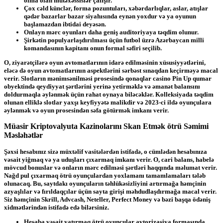
olma olan mütəxəssislər çalışır.
Çox cəld künclər, forma pozuntuları, xəbərdarlıqlar, aslar, atışlar
qədər bazarlar bazar siyahısında eynən yoxdur və ya oyunun
başlamazdan ibtidai deyəsən.
Onlayn mərc oyunları daha geniş auditoriyaya təqdim olunur.
Şirkətin populyarlaşdırılması üçün futbol üzrə Azərbaycan milli
komandasının kapitanı onun formal səfiri seçilib.
O, ziyarətçilərə oyun avtomatlarının idarə edilməsinin xüsusiyyətlərini,
eləcə də oyun avtomatlarının aspektlərini sərbəst sınaqdan keçirməyə macal
verir. Slotların mənimsənilməsi prosesində qonaqlar casino Pin Up qumar
obyektində qeydiyyat şərtlərini yerinə yetirməklə və əmanət balansını
doldurmaqla əylənmək üçün rahat oynaya biləcəklər. Kolleksiyada təqdim
olunan elliklə slotlar yaxşı keyfiyyətə malikdir və 2023-ci ildə oyunçulara
əylənmək və oyun prosesindən səfa götürmək imkanı verir.
Müasir Kriptovalyuta Kazinolarını Skan Etmək ötrü Səmimi
Məsləhətlər
Şəxsi hesabınız sizə müxtəlif vasitələrdən istifadə, o cümlədən hesabınıza
vəsait yiğmaq və ya uduşları çıxarmaq imkanı verir. O, cari balans, habelə
mövcud bonuslar və onların mərc edilməsi şərtləri haqqında məlumat verir.
Nağd pul çıxarmaq ötrü oyunçulardan yoxlamanı tamamlamaları tələb
olunacaq. Bu, saytdakı oyunçuların təhlükəsizliyini artırmağa həmçinin
azyaşlılar və fırıldaqçılar üçün sayta girişi məhdudlaşdırmağa macal verir.
Siz həmçinin Skrill, Advcash, Neteller, Perfect Money və bəzi başqa ödəniş
xidmətlərindən istifadə edə bilərsiniz.
Hesaba vəsait yatırmaq ötrü oyunçular avtorizasiya formasında