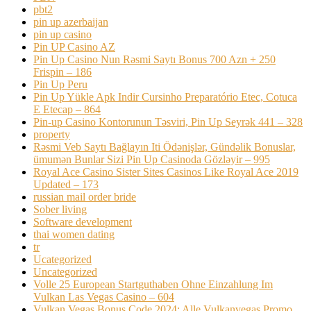
pbt2
pin up azerbaijan
pin up casino
Pin UP Casino AZ
Pin Up Casino Nun Rəsmi Saytı Bonus 700 Azn + 250
Frispin – 186
Pin Up Peru
Pin Up Yükle Apk Indir Cursinho Preparatório Etec, Cotuca
E Etecap – 864
Pin-up Casino Kontorunun Təsviri, Pin Up Seyrək 441 – 328
property
Rəsmi Veb Saytı Bağlayın️ Iti Ödənişlər, Gündəlik Bonuslar,
ümumən Bunlar Sizi Pin Up Casinoda Gözləyir – 995
Royal Ace Casino Sister Sites Casinos Like Royal Ace 2019
Updated – 173
russian mail order bride
Sober living
Software development
thai women dating
tr
Ucategorized
Uncategorized
Volle 25 European Startguthaben Ohne Einzahlung Im
Vulkan Las Vegas Casino – 604
Vulkan Vegas Bonus Code 2024: Alle Vulkanvegas Promo