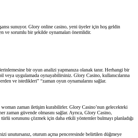
şansı sunuyor. Glory online casino, yeni üyeler için hoş geldin
en ve sorumlu bir şekilde oynamaları önemlidir.
erinlemesine bir oyun analizi yapmanıza olanak tanır. Herhangi bir
bil veya uygulamada oynayabilirsiniz. Glory Casino, kullanıcılarına
 yerden ve istedikleri” “zaman oyun oynamalarını sağlar.
e woman zaman iletişim kurabilirler. Glory Casino’nun gelecekteki
in her zaman güvende olmasını sağlar. Ayrıca, Glory Casino,
er türlü sorununu çözmek için daha etkili yöntemler bulmayı planladığı
enizi unutursanız, oturum açma penceresinde belirtilen düğmeye