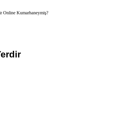
lir Online Kumarhaneymiş?
erdir