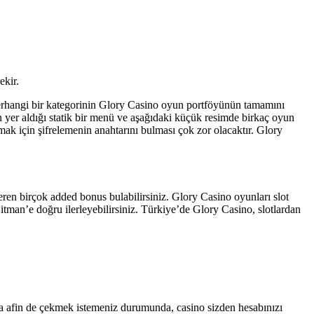
ekir.
Herhangi bir kategorinin Glory Casino oyun portföyünün tamamını
nin yer aldığı statik bir menü ve aşağıdaki küçük resimde birkaç oyun
almak için şifrelemenin anahtarını bulması çok zor olacaktır. Glory
çeren birçok added bonus bulabilirsiniz. Glory Casino oyunları slot
tman’e doğru ilerleyebilirsiniz. Türkiye’de Glory Casino, slotlardan
.
la afin de çekmek istemeniz durumunda, casino sizden hesabınızı