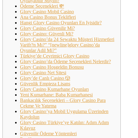
Oynayabilir Miyim?
Ödeme Seçenekleri 💸
Glory Casino Mobil Casino
Ana Casino Bonus Teklifleri
Hangi Glory Casino Oyunları En Iyisidir?
Glory Casino Güvenilir Mi?
Glory Casino: Güvenli Mi?
Glory Casino’da 24 Sewaktu Müşteri Hizmetleri
Varifr?n Mı?” “[newline]glory Casino’da
Oyunlar Adil Mi?”
Türkiye’de Çevrimiçi Glory Casino
Glory Casino’da Ödeme Seçenekleri Nelerdir?
Glory Casino Hoşgeldin Bonusu
Glory Casino Net Sitesi
Glory’de Canlı Casino 🎲
Güvenlik Empieza Lisans
Glory Casino Kumarhane Oyunları
Yeni Kumarhane: Baba Kumarhanesi
Bankacılık Seçenekleri – Glory Casino Para
Çekme Ve Yatırma
Glory Casino’ya Mobil Uygulama Üzerinden
Kaydolun
Glory Casino Türkiye’ye Katılın: Adım Adım
Kılavuz
Güvenilir Ödeme Yöntemleri