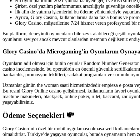
Bu oyun platformu 2021 yılında faaliyete geçti ve kısa sürede 
Şirket, özel yazılım platformumuz aracılığıyla güvenliğe önceli
İlk afin de yatırma işlemlerini bu ödeme yöntemleriyle yaparla
Ayrıca, Glory Casino, kullanıcılarına daha fazla bonus ve pro
Glory Casino, müşterilerine 7/24 hizmet veren profesyonel bir mü
Bu platform, deneyimli oyuncuların bile zevk alabileceği çeşitli oyunl
oyunlarını seviyor ancak mevcut olanlardan memnun değilseniz endi
Glory Casino’da Microgaming’in Oyunlarını Oynaya
Oyunların adil olması için bütün oyunlar Random Number Generator (
casino incelemesinde, bu operatörün en önemli güvenlik sertifikaları
bankacılık, promosyon teklifleri, sadakat programları ve sorumlu oyun
Uzmanlar günün the woman saati hizmetinizdedir empieza e-posta veya s
Bu resmi Glory Online casino geliştirmesi, kullanıcıların favori oyunlar
machine makineleri, blackjack, online poker, rulet, baccarat, zar oyunl
yaşayabilirsiniz.
Ödeme Seçenekleri 💸
Glory Casino’nin özel bir mobil uygulaması olmasa weil kullanıcıları
olmalıdırlar. Türkiye’de yaşayan oyuncular, burada oynamanın hem z