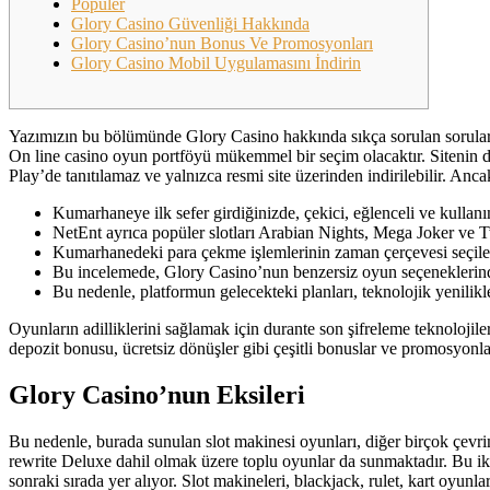
Popüler
Glory Casino Güvenliği Hakkında
Glory Casino’nun Bonus Ve Promosyonları
Glory Casino Mobil Uygulamasını İndirin
Yazımızın bu bölümünde Glory Casino hakkında sıkça sorulan soruları
On line casino oyun portföyü mükemmel bir seçim olacaktır. Sitenin dü
Play’de tanıtılamaz ve yalnızca resmi site üzerinden indirilebilir. Anca
Kumarhaneye ilk sefer girdiğinizde, çekici, eğlenceli ve kullan
NetEnt ayrıca popüler slotları Arabian Nights, Mega Joker ve 
Kumarhanedeki para çekme işlemlerinin zaman çerçevesi seçile
Bu incelemede, Glory Casino’nun benzersiz oyun seçeneklerin
Bu nedenle, platformun gelecekteki planları, teknolojik yenilik
Oyunların adilliklerini sağlamak için durante son şifreleme teknoloji
depozit bonusu, ücretsiz dönüşler gibi çeşitli bonuslar ve promosyonl
Glory Casino’nun Eksileri
Bu nedenle, burada sunulan slot makinesi oyunları, diğer birçok çevri
rewrite Deluxe dahil olmak üzere toplu oyunlar da sunmaktadır. Bu ik
sonraki sırada yer alıyor. Slot makineleri, blackjack, rulet, kart oyu