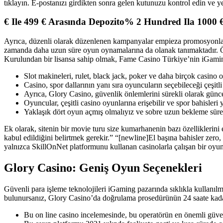
tıklayın. E-postanızı girdikten sonra gelen kutunuzu kontrol edin ve 
€ Ile 499 € Arasında Depozito% 2 Hundred Ila 1000 €
Ayrıca, düzenli olarak düzenlenen kampanyalar empieza promosyonlar ar
zamanda daha uzun süre oyun oynamalarına da olanak tanımaktadır. Ö
Kurulundan bir lisansa sahip olmak, Fame Casino Türkiye’nin iGamin
Slot makineleri, rulet, black jack, poker ve daha birçok casino
Casino, spor dallarının yanı sıra oyuncuların seçebileceği çeşitli
Ayrıca, Glory Casino, güvenlik önlemlerini sürekli olarak güncell
Oyuncular, çeşitli casino oyunlarına erişebilir ve spor bahisleri y
Yaklaşık dört oyun açmış olmalıyız ve sobre uzun bekleme süres
Ek olarak, sitenin bir movie turu size kumarhanenin bazı özelliklerin
kabul edildiğini belirtmek gerekir.” “[newline]El başına bahisler zer
yalnızca SkillOnNet platformunu kullanan casinolarla çalışan bir oyun 
Glory Casino: Geniş Oyun Seçenekleri
Güvenli para işleme teknolojileri iGaming pazarında sıklıkla kullanıl
bulunursanız, Glory Casino’da doğrulama prosedürünün 24 saate kada
Bu on line casino incelemesinde, bu operatörün en önemli güvenl