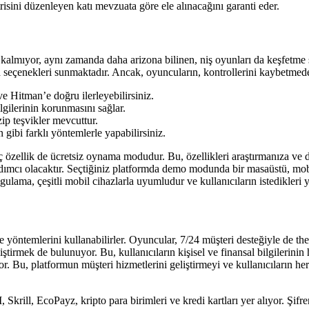
risini düzenleyen katı mevzuata göre ele alınacağını garanti eder.
 kalmıyor, aynı zamanda daha arizona bilinen, niş oyunları da keşfetme 
d seçenekleri sunmaktadır. Ancak, oyuncuların, kontrollerini kaybetmed
 Hitman’e doğru ilerleyebilirsiniz.
lgilerinin korunmasını sağlar.
ip teşvikler mevcuttur.
gibi farklı yöntemlerle yapabilirsiniz.
 özellik de ücretsiz oynama modudur. Bu, özellikleri araştırmanıza ve d
ardımcı olacaktır. Seçtiğiniz platformda demo modunda bir masaüstü, mo
gulama, çeşitli mobil cihazlarla uyumludur ve kullanıcıların istedikleri
yöntemlerini kullanabilirler. Oyuncular, 7/24 müşteri desteğiyle de th
ştirmek de bulunuyor. Bu, kullanıcıların kişisel ve finansal bilgilerin
or. Bu, platformun müşteri hizmetlerini geliştirmeyi ve kullanıcıların h
ill, EcoPayz, kripto para birimleri ve kredi kartları yer alıyor. Şifr