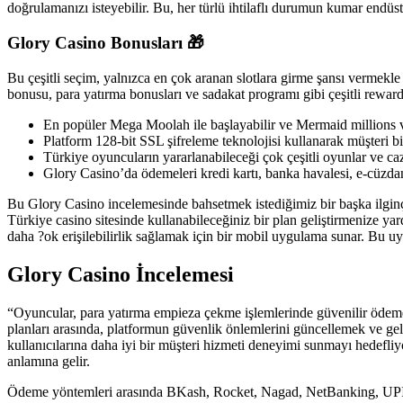
doğrulamanızı isteyebilir. Bu, her türlü ihtilaflı durumun kumar endüst
Glory Casino Bonusları 🎁
Bu çeşitli seçim, yalnızca en çok aranan slotlara girme şansı vermekle
bonusu, para yatırma bonusları ve sadakat programı gibi çeşitli rewar
En popüler Mega Moolah ile başlayabilir ve Mermaid millions ve
Platform 128-bit SSL şifreleme teknolojisi kullanarak müşteri bi
Türkiye oyuncuların yararlanabileceği çok çeşitli oyunlar ve caz
Glory Casino’da ödemeleri kredi kartı, banka havalesi, e-cüzdan 
Bu Glory Casino incelemesinde bahsetmek istediğimiz bir başka ilginç
Türkiye casino sitesinde kullanabileceğiniz bir plan geliştirmenize y
daha ?ok erişilebilirlik sağlamak için bir mobil uygulama sunar. Bu uy
Glory Casino İncelemesi
“Oyuncular, para yatırma empieza çekme işlemlerinde güvenilir ödeme 
planları arasında, platformun güvenlik önlemlerini güncellemek ve geli
kullanıcılarına daha iyi bir müşteri hizmeti deneyimi sunmayı hedefliy
anlamına gelir.
Ödeme yöntemleri arasında BKash, Rocket, Nagad, NetBanking, UPI, Skr