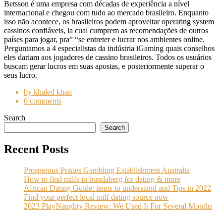
Betsson é uma empresa com décadas de experiência a nível
internacional e chegou com tudo ao mercado brasileiro. Enquanto
isso não acontece, os brasileiros podem aproveitar operating system
cassinos confiáveis, la cual cumprem as recomendações de outros
países para jogar, pra” “se entreter e lucrar nos ambientes online.
Perguntamos a 4 especialistas da indústria iGaming quais conselhos
eles dariam aos jogadores de cassino brasileiros. Todos os usuários
buscam gerar lucros em suas apostas, e posteriormente superar o
seus lucro.
by khaled khan
0 comments
Search
Search
Recent Posts
Prosperous Pokies Gambling Establishment Australia
How to find milfs in bundaberg for dating & more
African Dating Guide: items to understand and Tips in 2022
Find your perfect local milf dating source now
2023 PlayNaughty Review: We Used It For Several Months