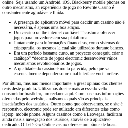
online. Seja usando um Android, iOS, Blackberry mobile phones ou
outro mecanismo, an experiência de jogo no Rewrite Casino é
constantemente agradável e fluída.
A presença do aplicativo móvel para decidir um cassino não é
necessária, é apenas uma boa adição.
Um cassino on the internet confiável” “costuma oferecer
jogos para provedores em sua plataforma.
Juntamente para informações financeiras, como sistemas de
criptografia, os mesmos la cual são utilizados durante bancos.
Em um período bastante curto, an proyecto conseguiu criar o
catálogo” “decente de jogos electronic desenvolver vários
mecanismos revolucionários de jogos.
A qualidade do cassino é muito parecida, pelo que vai
essencialmente depender sobre qual interface você prefere.
Por último, mas não menos importante, a great opinião dos clientes
reais deste produto. Utilizamos do site mais acessado vello
consumidor brasileiro, um reclame aqui. Com base nas informações
oferecidas pelo website, analisamos quais são as principais
insatisfações dos usuários. Outro ponto que observamos, se o site é
responsivo, electronic pode ser utilizado em diferentes telas como
laptop, mobile phone. Alguns cassinos como a Leovegas, facilitam
ainda mais a navegação dos usuários, através de o aplicativo
dedicado. O Let’s Go Online casino oferece um bônus de boas-