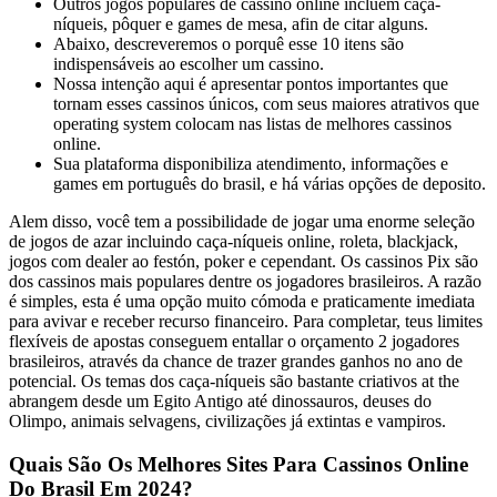
Outros jogos populares de cassino online incluem caça-
níqueis, pôquer e games de mesa, afin de citar alguns.
Abaixo, descreveremos o porquê esse 10 itens são
indispensáveis ao escolher um cassino.
Nossa intenção aqui é apresentar pontos importantes que
tornam esses cassinos únicos, com seus maiores atrativos que
operating system colocam nas listas de melhores cassinos
online.
Sua plataforma disponibiliza atendimento, informações e
games em português do brasil, e há várias opções de deposito.
Alem disso, você tem a possibilidade de jogar uma enorme seleção
de jogos de azar incluindo caça-níqueis online, roleta, blackjack,
jogos com dealer ao festón, poker e cependant. Os cassinos Pix são
dos cassinos mais populares dentre os jogadores brasileiros. A razão
é simples, esta é uma opção muito cómoda e praticamente imediata
para avivar e receber recurso financeiro. Para completar, teus limites
flexíveis de apostas conseguem entallar o orçamento 2 jogadores
brasileiros, através da chance de trazer grandes ganhos no ano de
potencial. Os temas dos caça-níqueis são bastante criativos at the
abrangem desde um Egito Antigo até dinossauros, deuses do
Olimpo, animais selvagens, civilizações já extintas e vampiros.
Quais São Os Melhores Sites Para Cassinos Online
Do Brasil Em 2024?