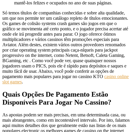
mantê-los felizes e ocupados no ano de suas páginas.
Só temos títulos de companhias conhecidas e sobre alta qualidade,
um que nos permite ter um catálogo repleto de títulos emocionantes.
Os games de colisão systems crash games são jogos em que o
gráfico se movimenta até certo ponto, e o jogador precisa acertar até
onde ele irá progredir antes para parar. O jogo oferece ótimos
multiplicadores e vários cassinos têm promoções especiais para
Aviator. Além destes, existem vários outros provedores renomados
por criar operating system principais caça-níqueis para jackpot
progressivo on the internet, como Netent, Betsoft, Caleta Gaming,
BGaming, etc . Como você pode ver, quase quaisquer nossos
jogadores usam o PICS, pois ele é rápido para depósitos e saques e
muito fácil de usar. Abaixo, você pode conferir as opções de
pagamento mais populares para jogar no cassino KTO
casino online
slot games
.
Quais Opções De Pagamento Estão
Disponíveis Para Jogar No Cassino?
As apostas podem ser mais precisas, em uma determinada casa, ou
mais abrangentes, como em incontestável intervalo. Por isto, falamos
aqui muitos detalhes dos que geralmente estão nas listas de os mais
populares electronic os melhores games de cassino on the internet