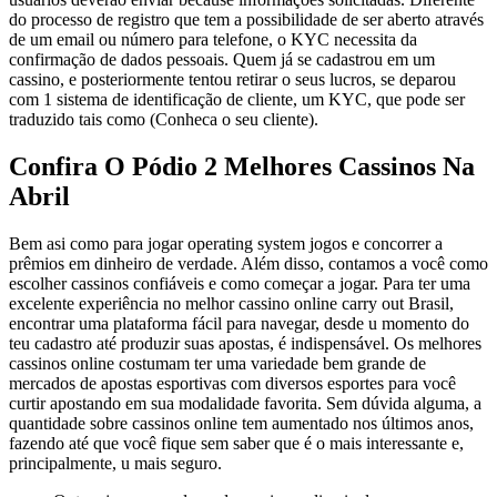
do processo de registro que tem a possibilidade de ser aberto através
de um email ou número para telefone, o KYC necessita da
confirmação de dados pessoais. Quem já se cadastrou em um
cassino, e posteriormente tentou retirar o seus lucros, se deparou
com 1 sistema de identificação de cliente, um KYC, que pode ser
traduzido tais como (Conheca o seu cliente).
Confira O Pódio 2 Melhores Cassinos Na
Abril
Bem asi como para jogar operating system jogos e concorrer a
prêmios em dinheiro de verdade. Além disso, contamos a você como
escolher cassinos confiáveis e como começar a jogar. Para ter uma
excelente experiência no melhor cassino online carry out Brasil,
encontrar uma plataforma fácil para navegar, desde u momento do
teu cadastro até produzir suas apostas, é indispensável. Os melhores
cassinos online costumam ter uma variedade bem grande de
mercados de apostas esportivas com diversos esportes para você
curtir apostando em sua modalidade favorita. Sem dúvida alguma, a
quantidade sobre cassinos online tem aumentado nos últimos anos,
fazendo até que você fique sem saber que é o mais interessante e,
principalmente, u mais seguro.