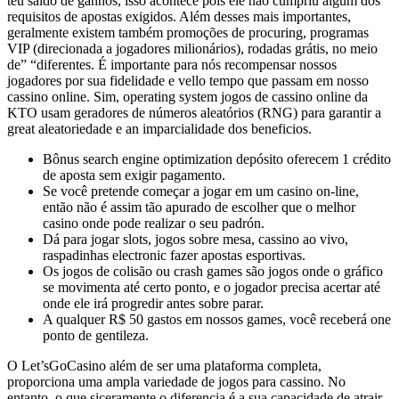
teu saldo de ganhos, isso acontece pois ele não cumpriu algum dos
requisitos de apostas exigidos. Além desses mais importantes,
geralmente existem também promoções de procuring, programas
VIP (direcionada a jogadores milionários), rodadas grátis, no meio
de” “diferentes. É importante para nós recompensar nossos
jogadores por sua fidelidade e vello tempo que passam em nosso
cassino online. Sim, operating system jogos de cassino online da
KTO usam geradores de números aleatórios (RNG) para garantir a
great aleatoriedade e an imparcialidade dos beneficios.
Bônus search engine optimization depósito oferecem 1 crédito
de aposta sem exigir pagamento.
Se você pretende começar a jogar em um casino on-line,
então não é assim tão apurado de escolher que o melhor
casino onde pode realizar o seu padrón.
Dá para jogar slots, jogos sobre mesa, cassino ao vivo,
raspadinhas electronic fazer apostas esportivas.
Os jogos de colisão ou crash games são jogos onde o gráfico
se movimenta até certo ponto, e o jogador precisa acertar até
onde ele irá progredir antes sobre parar.
A qualquer R$ 50 gastos em nossos games, você receberá one
ponto de gentileza.
O Let’sGoCasino além de ser uma plataforma completa,
proporciona uma ampla variedade de jogos para cassino. No
entanto, o que siceramente o diferencia é a sua capacidade de atrair