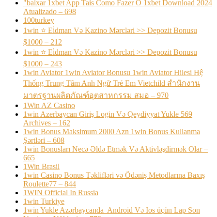
"baixar 1xbet App Tais Como Fazer O 1xbet Download 2024
Atualizado – 698
100turkey
1win ⭐ Ei̇dman Və Kazino Mərcləri >> Depozit Bonusu
$1000 – 212
1win ⭐ Ei̇dman Və Kazino Mərcləri >> Depozit Bonusu
$1000 – 243
1win Aviator 1win Aviator Bonusu 1win Aviator Hilesi Hệ
Thống Trung Tâm Anh Ngữ Trẻ Em Vietchild สำนักงาน
มาตรฐานผลิตภัณฑ์อุตสาหกรรม สมอ – 970
1Win AZ Casino
1win Azerbaycan Giriş Login Və Qeydiyyat Yukle 569
Archives – 162
1win Bonus Maksimum 2000 Azn 1win Bonus Kullanma
Şərtləri – 608
1win Bonusları Necə Əldə Etmək Və Aktivləşdirmək Olar –
665
1Win Brasil
1win Casino Bonus Təklifləri və Ödəniş Metodlarına Baxış
Roulette77 – 844
1WIN Official In Russia
1win Turkiye
1win Yukle Azərbaycanda ️ Android Və Ios üçün Lap Son