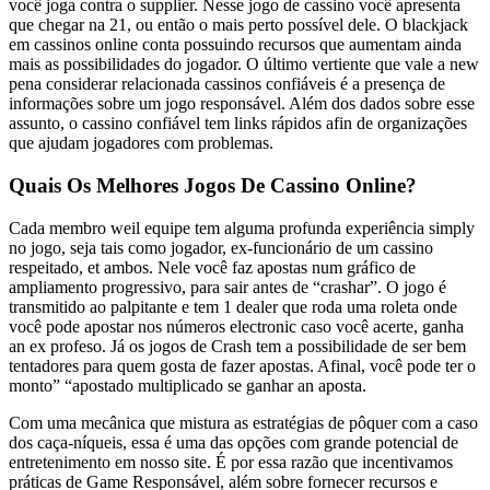
você joga contra o supplier. Nesse jogo de cassino você apresenta
que chegar na 21, ou então o mais perto possível dele. O blackjack
em cassinos online conta possuindo recursos que aumentam ainda
mais as possibilidades do jogador. O último vertiente que vale a new
pena considerar relacionada cassinos confiáveis é a presença de
informações sobre um jogo responsável. Além dos dados sobre esse
assunto, o cassino confiável tem links rápidos afin de organizações
que ajudam jogadores com problemas.
Quais Os Melhores Jogos De Cassino Online?
Cada membro weil equipe tem alguma profunda experiência simply
no jogo, seja tais como jogador, ex-funcionário de um cassino
respeitado, et ambos. Nele você faz apostas num gráfico de
ampliamento progressivo, para sair antes de “crashar”. O jogo é
transmitido ao palpitante e tem 1 dealer que roda uma roleta onde
você pode apostar nos números electronic caso você acerte, ganha
an ex profeso. Já os jogos de Crash tem a possibilidade de ser bem
tentadores para quem gosta de fazer apostas. Afinal, você pode ter o
monto” “apostado multiplicado se ganhar an aposta.
Com uma mecânica que mistura as estratégias de pôquer com a caso
dos caça-níqueis, essa é uma das opções com grande potencial de
entretenimento em nosso site. É por essa razão que incentivamos
práticas de Game Responsável, além sobre fornecer recursos e