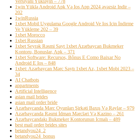
Versiyanı Yükləyin – 778
1win Yüklə Android Apk Və Ios App 2024 əvəzsiz Indir –
202
1winRussia
1xbet Mobil Uygulama Google Android Ve Ios Için İndirme
Ve Yükleme 202 – 39
1xbet Morocco
1xbet Russian
1xbet Seyrək Rəsmi Sayt 1xbet Azərbaycan Bukmeker
Kontoru, Bonuslar, Apk – 371
1xbet Software: Recursos, Bônus E Como Baixar No
Android E Ios – 848
1xbet: Azərbaycan Mərc Saytı 1xbet Az, 1xbet Mobi 2023 –
34
AI Chatbots
appartments
Artificial Intelligence
asian mail brides
asian mail order bride
Azərbaycanda Mərc Oyunları Şirkəti Baxış Və Rəylər – 979
Azərbaycanda Rəsmi İdman Mərcləri Və Kazino – 261
Azərbaycandakı Bukmeker Kontorunun Icmalı – 489
best mail order brides sites
betandyou24_2
betandyou24_bonus