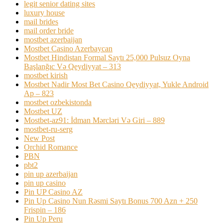
legit senior dating sites
luxury house
mail brides
mail order bride
mostbet azerbaijan
Mostbet Casino Azerbaycan
Mostbet Hindistan Formal Saytı 25,000 Pulsuz Oyna
Başlanğıc Və Qeydiyyat – 313
mostbet kirish
Mostbet Nadir Most Bet Casino Qeydiyyat, Yukle Android
Ap – 823
mostbet ozbekistonda
Mostbet UZ
Mostbet-az91: İdman Mərcləri Və Giri – 889
mostbet-ru-serg
New Post
Orchid Romance
PBN
pbt2
pin up azerbaijan
pin up casino
Pin UP Casino AZ
Pin Up Casino Nun Rəsmi Saytı Bonus 700 Azn + 250
Frispin – 186
Pin Up Peru