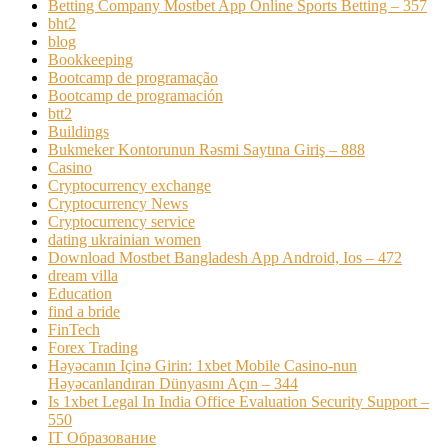
Betting Company Mostbet App Online Sports Betting – 357
bht2
blog
Bookkeeping
Bootcamp de programação
Bootcamp de programación
btt2
Buildings
Bukmeker Kontorunun Rəsmi Saytına Giriş – 888
Casino
Cryptocurrency exchange
Cryptocurrency News
Cryptocurrency service
dating ukrainian women
Download Mostbet Bangladesh App Android, Ios – 472
dream villa
Education
find a bride
FinTech
Forex Trading
Həyəcanın Içinə Girin: 1xbet Mobile Casino-nun
Həyəcanlandıran Dünyasını Açın – 344
Is 1xbet Legal In India Office Evaluation Security Support –
550
IT Образование