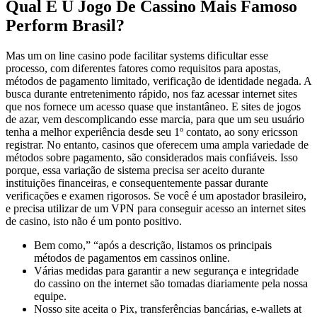
Qual É U Jogo De Cassino Mais Famoso
Perform Brasil?
Mas um on line casino pode facilitar systems dificultar esse
processo, com diferentes fatores como requisitos para apostas,
métodos de pagamento limitado, verificação de identidade negada. A
busca durante entretenimento rápido, nos faz acessar internet sites
que nos fornece um acesso quase que instantâneo. E sites de jogos
de azar, vem descomplicando esse marcia, para que um seu usuário
tenha a melhor experiência desde seu 1º contato, ao sony ericsson
registrar. No entanto, casinos que oferecem uma ampla variedade de
métodos sobre pagamento, são considerados mais confiáveis. Isso
porque, essa variação de sistema precisa ser aceito durante
instituições financeiras, e consequentemente passar durante
verificações e examen rigorosos. Se você é um apostador brasileiro,
e precisa utilizar de um VPN para conseguir acesso an internet sites
de casino, isto não é um ponto positivo.
Bem como,” “após a descrição, listamos os principais
métodos de pagamentos em cassinos online.
Várias medidas para garantir a new segurança e integridade
do cassino on the internet são tomadas diariamente pela nossa
equipe.
Nosso site aceita o Pix, transferências bancárias, e-wallets at