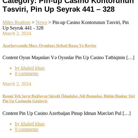
Category:
Pin-up Casino Kontorunun
Təsviri, Pin Up Seyrək 441 – 328
Miles Realtors
>
News
>
Pin-up Casino Kontorunun Təsviri, Pin
Up Seyrək 441 - 328
March 2, 2024
Azərbaycanda Mərc Oyunları Şirkəti Baxış Və Rəylər
Content Oyun Maşınları Və Oyunlar Pin Up Casino Tətbiqinin […]
by khaled khan
0 comments
March 2, 2024
Rəsmi Veb Saytı Bağlayın️ Sürətli Ödənişlər, Adi Bonuslar, Bütün Bunlar Sizi
Pin Up Casinoda Gözləyir
Content Pin Up Casino Azerbaijan Pinup Idman Mərcləri Pul […]
by khaled khan
0 comments